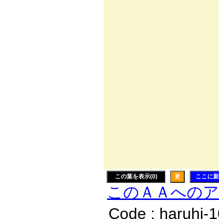
.∨//////
、//////
＼/////
.＼/rく
/ ¨
厂≧=
/ド--
厂￣｀
{
.乂
この葉を表示(0)
更
ここに新
このＡＡへの
Code : haruhi-