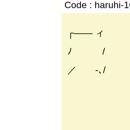
Code : haruhi-
┌―― ィ
ﾉ /
／ -､/
ｒ
/
／≧
／
／ 