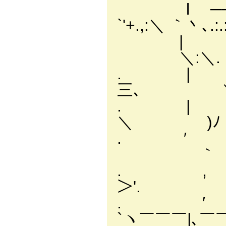
l ─┬‐
`'+.,:＼ ｀丶､.:.:.:
| |. 
＼:＼. ＼.:.:
. | │
三､ ＼ :.
. | ,
＼ )ﾉ }
. ′ ′/／＾
｀ ─'
. , V/. : ‘
＞'.
. ′ /. : :. :
`ヽ￣￣￣|､￣