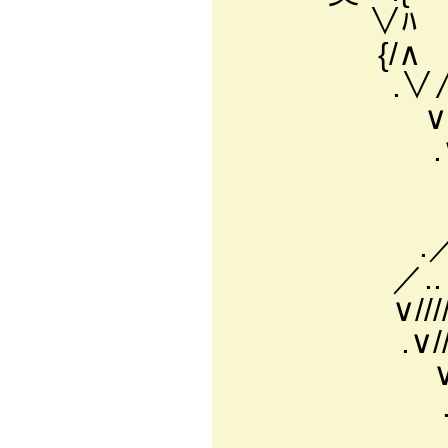
∨ﾊ ′::::／
{/∧ _{::r＜ イ
.∨∧ .ｲ_rヘ 
∨∧〈/ .イ l:::l
.∨/Vル’{ l从:
∨∧__ .
}_У }
.／ イ/ﾍ.
／..ィ////
∨////
.∨//////
∨////////∧
.∨////////
∨////////