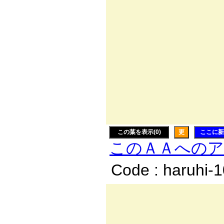
.| 
| ! 
| i ｉ
l i | l: 
| i | |:: : :
| i | l: : : :
ﾉ i | l: : : :
この葉を表示(0)
更
ここに新
このＡＡへの
Code : haruhi-
_ 
/:.≧