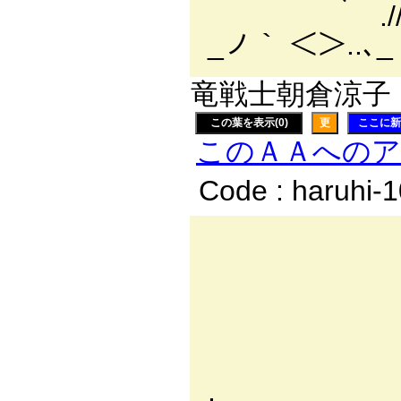
./// ｆ: 
_ノ｀ ＜＞..､_
竜戦士朝倉涼子
この葉を表示(0)
更
ここに新
このＡＡへの
Code : haruhi-
_ .. -
, ..;'ﾍ.:.
/／:.:.:ﾍ:.
/':.:/:.:i:
/:.:./:.:.:.
. /:.:.:.i:.:.: