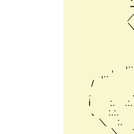
ーテ≧イ/ﾞ:,
／ / ノ ﾊ 
＼ ( :. l!
＼ l!. . |
ﾘ . : .:.
/ : .:.:. i 
,..イ .: .: :
,.. ' .: .:
/ .:.: 
. .:.
i :. .:. 
､ :.:.
＼ :
＼ ヽ