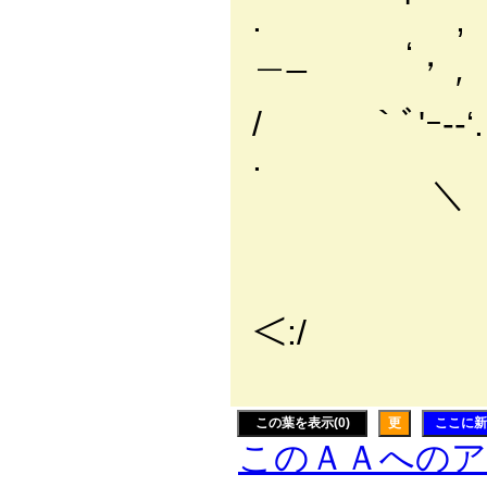
. , /. : : : 
＿_ ‘， ‘
′ ‘:, : : : 
/ ｀ﾞ'ｰ--‘.
. ＼: : 
＼ ＼＼
＼_／ 
{ ﾞ'┬
＜:
＼
この葉を表示(0)
更
ここに新
このＡＡへの