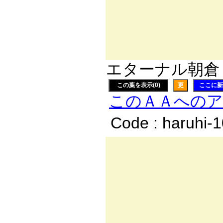
/{:{ ゞ:.､ ヾ
∧ゞ:.､ ＼ ×く
,:{ ＼ ＼ >'
エターナル朝倉
この葉を表示(0)
更
ここに新
このＡＡへの
Code : haruhi-
,.
.:.:'
/,: .:.
,.'/.:i 
,ｲ i:!: