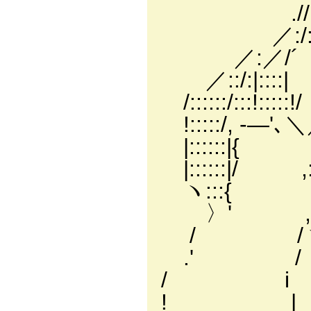
.//:.:i::::}
／:/:::_:|;:」
／:／/´ ＿ ヽ' r'
／::/:|::::|
/::::::/:::!::
!:::::/, -―'､＼
|::::::|{ ./:::
|::::::|/ ,:::::
ヽ:::{ !:::::::::
〉' ,∧::::::{:::
/ /ヽ::ヽ:::::::i
.' / ＼:＼::!::
/ i {≧:ヽ:::
! | ∧:::::::