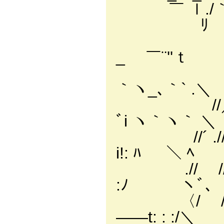
￣ ｌ./｀ｰﾘl.l.:.:
ﾘ ﾘｰ‐'≦´//'/: 
,ｨｲ'´///;ｨ/: :
_ ￣¨''ｔ
,＜//////,ｲ/: : 
｀ヽ_､｀` .＼
//／///// /: :
ﾞi ヽ｀ヽ｀ ＼
//´ .///// f
i!: ﾊ ＼ ﾍ
.// ///// 
:ﾉ ヽﾞ､
〈/ ////
――t: : :