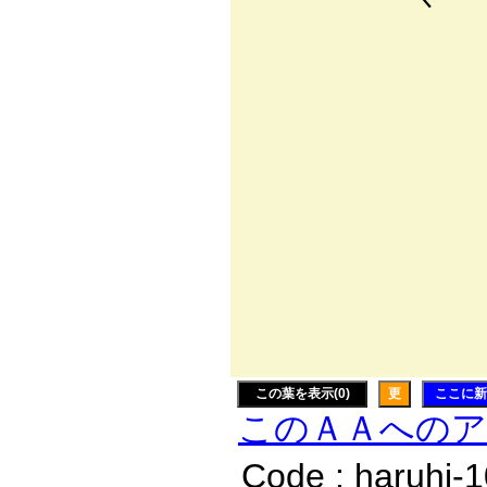
. { 
､､
)l.
ｿﾊ 
|ﾆ三
Vﾍ
</二
Y 
|
＼
この葉を表示(0)
更
ここに新
このＡＡへの
Code : haruhi-