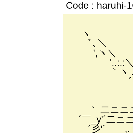
Code : haruhi-
ヽ ｨ
ﾞ､＼ /三
',ヽ＼ ./
ゝ'..:.:＼ 
｀ヽ .:.:＼
ﾞ､_ﾞ' ､:｀
｀`ヽｨ＼. ﾞ
ヽﾉヽ ＿∠_ヽ
ゞ｀ 二ニニニニニアヾ
´￣_y'´二ニニニ彡'＜´
´彡'´ ,. -‐ '´