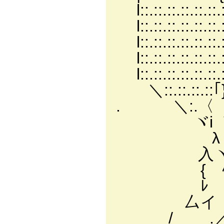
l::.::.::.::.::.
l::.::.::.::.::
l::.::.::.::.::
l::.::.::.::.::.:
l::.::.::.::.::.::
＼::.::.::.::｢}l
. ＼:.〈 ｛:} . |:
ヾi ｀j. l｣ l 
λ ､ , }| |/ﾉ;
入ヽ、 ノ,イ/;.;.;
{ ﾍ｀ミツ／/;/;.;.
ﾚ 入_／ ./;.;l;.;
厶イ ,イrく;.;.ﾉ;
/ .／ /////＞＜