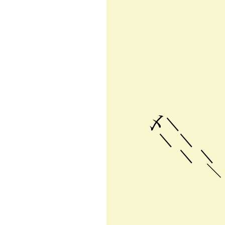
,':.:.:.:.:l
i l:.:.:.:.i
|!i､:.:.:.
;! t､.:.:.ヾ
ｊ .ｿゝﾊlｌ
//i .{ {≠ﾑﾊ
ｌ/,jヾｌ i |
〆＼ {'///ヾ ﾊ
＼ ＼ |////ヾ,
＼ ＼ .|///
＼ ＼. ∨/
＼ ,ｪr彡三
,ﾝ::::/::
〈ー〈-::〈: