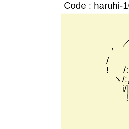
Code : haruhi-
￣
.
／ 
‘ ／::::::
/ .‘:;ィ:::::
! /::::':/:::
ヽ/:,::;::'
i/|::|::::i:
!:!､::|::i:
ヽ:＼!:!:{! r'
〉､':|::::ﾄー
,.':.:|:::|