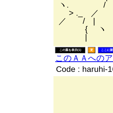
ヽ. / / ∧::::::
> ._ ／ | }､:
／ / | 
{ ヽ /
| ／:イ´
この葉を表示(1)
更
ここに新
このＡＡへの
Code : haruhi-
,...
／:.:.
, -...、:.:.
/:.:.:.:.:.:ヾ