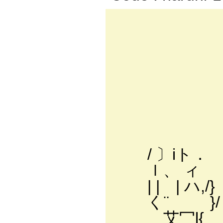
「＼ 
} ／::
∨:::::
{:::l:
Yﾙ:l≧=
l::::: 
/ 〕iト． |:
ｌ、 ィ ｌ ./
| | | ハ,/
く¨ }/ 乂___
艾冖l{ ／::::