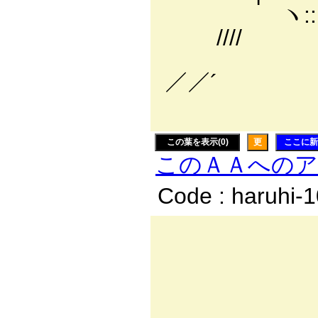
ヽ:::::
////
ヽ::::||
／／´
＼ ! `|
この葉を表示(0)
更
ここに新
このＡＡへの
Code : haruhi-
__ 
／:.:.:
／:.:.:.:.
/:.:.:.:.