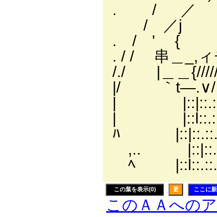
. / ／ 7‐＜
/ ／j {;.;.
. / ' { l;.;
. / / 串＿_,ィ
/./ |＿＿{///
|/ ｀t―.∨/＞匕;.;
| |::|::.
| |::l::.::
ﾊ |::|::.::
,.. |::|::
ﾍ |::l::.:
この葉を表示(0)
更
ここに新
このＡＡへの