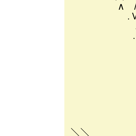
∧ / ＼'i.:.
.Ｖ Ｎ::::|::
∧. | Ｖ.:
.∧7 ', ヽ.
.∧＼ ', 
∧｜ ', Ｖ.:
.∧! ', Ｖ /
' ..∧. ',
}. '., /
/i ヽ. /
//'} : /
／/.i i 
./::::/
＼＼