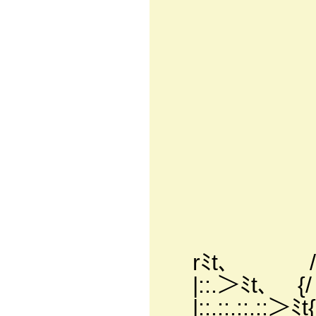
/／:.:.:.:
/.i{::.
i:.:.|
j:.:.i
i:{ l:.:
ハjﾍﾊ{ヾ
/:.:.:.
/:.:.:.:
／:.／:.:.:
／:.:／:.:.:.:.
/:.;イ:.:.:.／
rﾐt､ /／/:.:.:
|::.＞ﾐt､ {/ 
|::.::.::.::