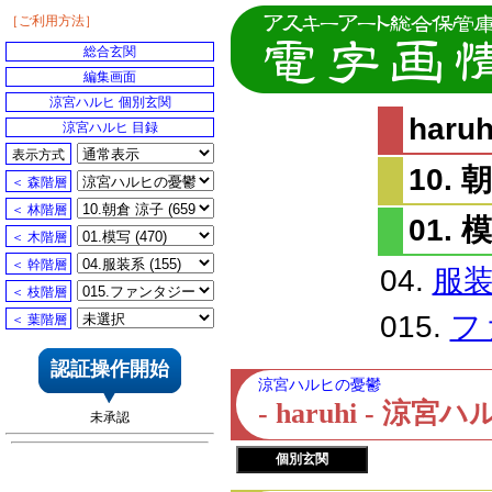
［ご利用方法］
総合玄関
編集画面
涼宮ハルヒ 個別玄関
har
涼宮ハルヒ 目録
表示方式
10. 
＜ 森階層
＜ 林階層
01. 
＜ 木階層
＜ 幹階層
04.
服
＜ 枝階層
015.
フ
＜ 葉階層
認証操作開始
涼宮ハルヒの憂鬱
- haruhi - 
未承認
個別玄関