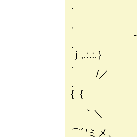
. /:.:.:.:.:.:
/:.:.:.:.:.:.
. |:.:.:.:.
-
. |:.:.:.:.
ｊ,.:.
. |:.:i:.
/／ ＼.
. /:.:
{｛ ‘，
/'´`|:i 
｀＼ ‘ :
./ i `.
⌒ﾞ'ミメ、