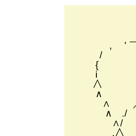
＿,
____＿
＿ ／￣
, '
/ ヽ
{ ＿,..
i ヽ ＿_,,. - ｧ
∧ ﾐi￣ ／.,:〈
∧ ﾍ ./:::∧:
∧ ／｀ヽ. Ｖ::::
∧ ./ ＼. Ｖ_,.:
∧/ . ,ヘ､ ＼ﾐ
.∧ ./ ＼ ﾍ.