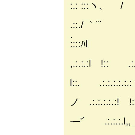
:.: :::ヽ、 /
:...........
.::./ ｀¨´
. l.:、::::
::::ﾊl
l.:.:
,.:.:.:l !:: .:
|.:.:.:ヽ 
l::. .:.:.:.:.:.:
|.:.:.:.:
ノ .:.:.:.:.:! !:: .
|.:-
‐─'´ .:.:.:.l,,_l､