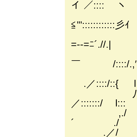
イ ／:::: ヽ
,′
≦'"::::::::::::彡ｲ
l i
=-‐=ﾆ´.//.|
l i
￣ /::::/.,′
,i .i
.／::::/::{ l
八 i:::
／:::::::/ l::: 
,./ i::
´ ./ l::
.／/ .i :