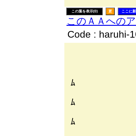
この葉を表示(0)
更
ここに新
このＡＡへの
Code : haruhi-
,、-
,.:＜: 
//: :ﾑ:
ﾑ
／:´ : : i:
ﾑ
/: : : :i: 
ﾑ
,': : : :