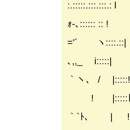
:.:::::.:::.:::.: l
/´ ﾆ二ヽ
ｫ‐､:::::: :: !
/ ,.-- ､
='´ ヽ::::.::|
!／.:.:.
､,,_ i:::::|
/.:.:.:.:
｀ヽ、 / |:::::
!.:.:.:.:.:
! |:::::ﾄ
',.:.:.:.:.:.:.
｀`ﾄ､ | !::
ﾄ､.:.: