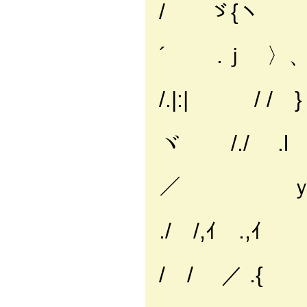
/ ゞ{ヽ
,}ﾚ′ /
´ .ｊ 〉
/ |i 
/.|:| / / }
/ .}.
ヾ /./ .l
/´/ 
／ ｙ .,'
/ .,
./ /,ｲ .,ｲ
／ { /／
/ / ／ .{
/ l／ 