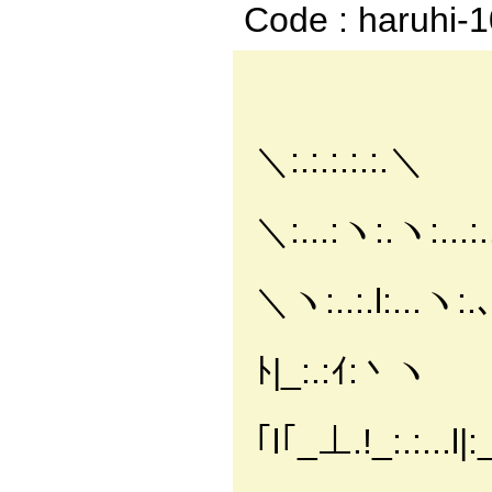
Code : haruhi-
／｀:
｢￣￣￣:
＼:.:.:.:.:.＼
_
＼:...:ヽ:.ヽ:...:.
}:
＼ヽ:..:.l:...ヽ:
ハ:...ﾄﾍﾄ:
ﾄ|_:.:ｲ:丶ヽ
,小:.
｢l｢_⊥.!_:.:...l|:__
/:...:.ﾄ:.