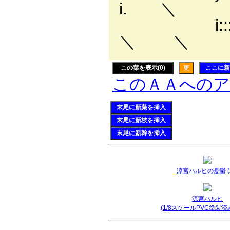
i.
i:::::::
＼ 
この葉を表示(0)
更
ここに新
このＡＡへの
末尾に新葉を挿入
末尾に新枝を挿入
末尾に新幹を挿入
涼宮ハルヒの憂鬱 (2
涼宮ハルヒ
(1/8スケールPVC塗装済