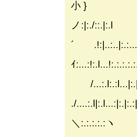
小 }
l:l!:.|:.
ノ:|:./::.|:.l
lハ{ヽ
´ .!:|..:..|:.:...|/
|ハ{ヽﾄ
ｲ:...:!:.l...!:.:.:.:.:
| ヽ
/...:.l:.:l...|:.|:.
）ム
./....:.l|:.l...:|:.|:.
/⌒`丶ノ
＼:.:.:.:.:ヽ
＿ _ /