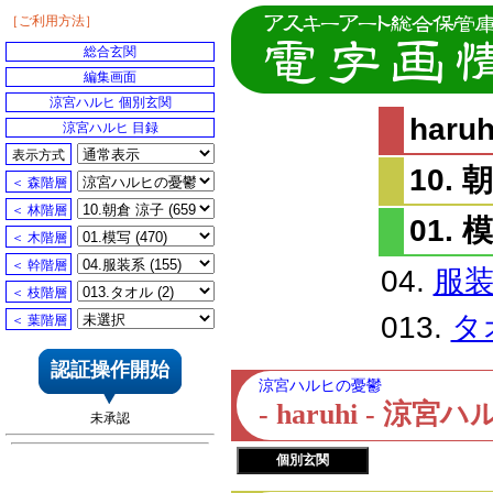
［ご利用方法］
総合玄関
編集画面
涼宮ハルヒ 個別玄関
har
涼宮ハルヒ 目録
表示方式
10. 
＜ 森階層
＜ 林階層
01. 
＜ 木階層
＜ 幹階層
04.
服
＜ 枝階層
013.
タ
＜ 葉階層
認証操作開始
涼宮ハルヒの憂鬱
- haruhi - 
未承認
個別玄関