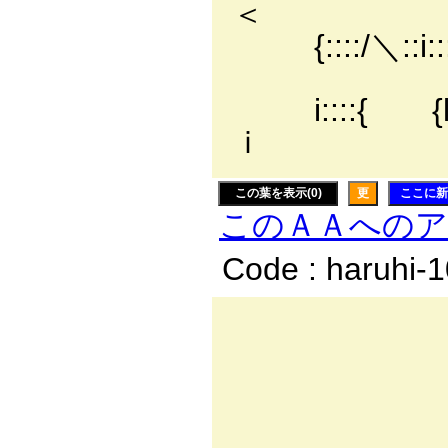
＜ 
{::::/＼::i
/:::
i::::{ {l:::::::
ｉ /
この葉を表示(0)
更
ここに新
このＡＡへの
Code : haruhi-
|i:i:
|i:i:
|i:i:i:
-／::::::∨/: