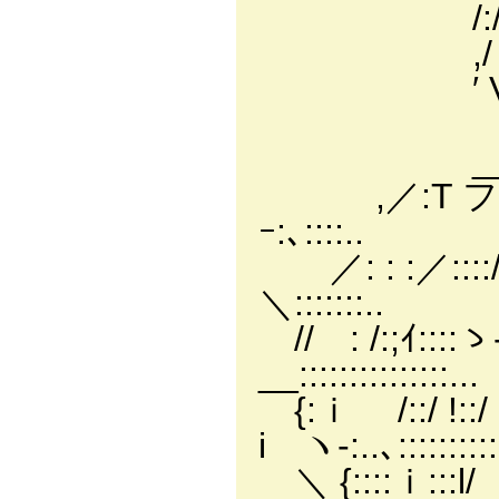
/:/|:::::|:
,/ :l:::ｉ:|
′ VvV!:::Ｖ
/::∧:∧ゞ:
__／／:/:
,／:T フ:::／
ｰ:､::::..
／: : :／:::://!:
＼:::::::..
// : /:;ｲ::::
__:::::::::::::::...
{:ｉ /::/ 
i ヽ‐:..､::::::::
＼ {::::ｉ:::