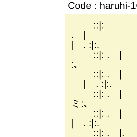
Code : haruhi-
::|:
| . :|:.
::|: 
:､ | 
::|: . 
| . :|:.
::|: . | r=彡
ミ:､ | . 
::|: . | /: : 
| . :|:.
::|: . |. /: : 