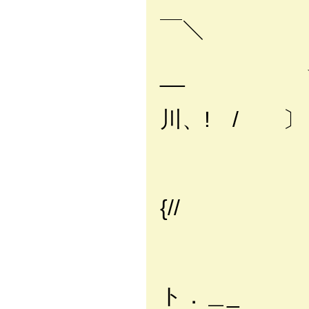
|::i:|∧}
￣＼
|::l:|i:i:
__ 
{::l:》
川、! / 〕
|i:i:i:
|i:i:i:
|i:i
{//
|i:′ 
li{
圦 
ト．＿_