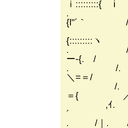
ｉ::::::::
. ／ { /::/
{l"´
/. l/
{::::::
. / /l
ー-{.
. /. /::
＼=＝/
/. /::
＝{ ／
,ｲ. /::
´ ヽ_
. /｜