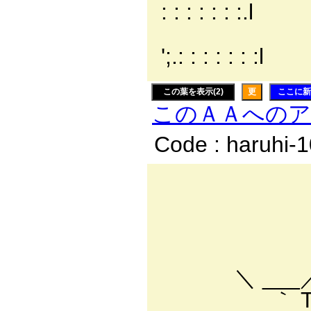
: : : : : : :.l
'; ';.:
';.: : : : : : :l
この葉を表示(2)
更
ここに新
このＡＡへの
Code : haruhi-
_ 
／::::ヽ-
./::':::::::
／::::::::::
＼ ___／ ::::::::
｀ T７ / ::|: