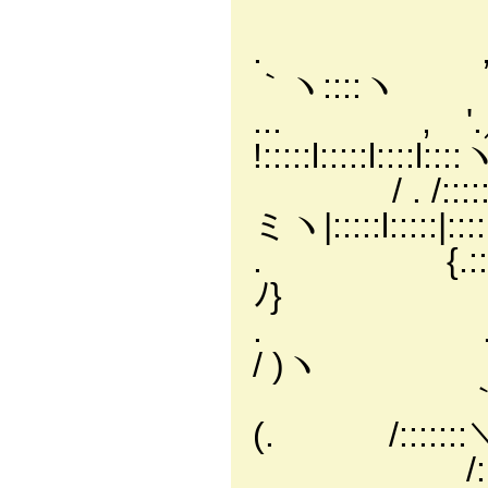
＞::´:::::/.
. , ':::::,::'
｀ヽ::::ヽ
... , '.／::::
!:::::l:::::l::::l::
/ . /:::::::::
ミヽ|:::::l:::::|::::|
. {.:::::::
ﾉ}
. ゝ.:::::l
/ )ヽ
｀/｀.:
(. /:::::::
/::/:::