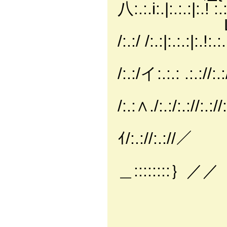
八:.:.i:.|:.:.:|:.! :.:
L::{:::{::::::::
/:.:/ /:.:|:.:.:|:.!:.:.
｀¨¨ヽ:::::::::::
/:.:/イ:.:.: .:.://:.:
¨¨¨7ー--:
/:.:∧./:.:/:.://:.://:
r′:::::::
ｲ/:.://:.://／
ノ::::
＿::::::::｝／／
＞＝＝─
厶斗-――-
/: : : : :