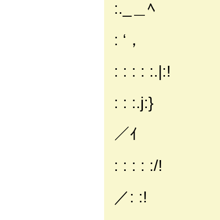
:._＿ﾍ
,: :.〃:￣￣｀
: ‘，
,: : |l: : :
: : : : :.|:!
{: : |l: : : 
: : :.j:}
',: :＼: : :
／ｲ
トミ: :｀:ｰ
: : : : :/!
l '; :
／: :!
'; '; : : : : 