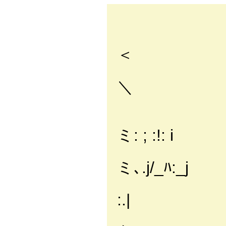
＿
＞.:´ :
＜
／: : : 
＼
/: /: :./
,: :./ 
ミ: ; :!: i
,i: :
ミ､.j/_ﾊ:_j
{三|: :|
:.|
}: :|: