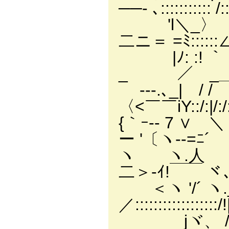
──- ､::::::::::: /::
'l＼_〉 _＿
二ニ＝ =ﾐ::::::
|ﾉ: :
_ ／ _＿___ 
-‐-.､_
〈<￣￣iY::/:|/:/:
{｀ｰ-‐ 7 
ー '〔ヽ--=ﾆ´
ヽ ヽ.人 _＞-
二＞-ｲ!￣￣ ヾ
＜ヽ '/´ ヽ.
／:::::::::::::::
jヾ、 / |