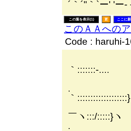
´｀´"｀`ー' 'ー-
この葉を表示(1)
更
ここに新
このＡＡへの
Code : haruhi-
-:::
｀:::::::-....
_ ＜´┌ー-::
. ／｀::::ヽ:
｀::::::::::::::::::
/:::::::::::::
￣ヽ:::/:::::}ヽ
. /:::::::