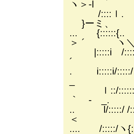
ヽ＞-
/::::
}ーミ
... {::
＞ ´ 
|::::
´ 
. i::::
_
ｌ::/:
｀ -
.. l/:::::/ /:
＜ ｀
.... /:::::/ヽ{:::::