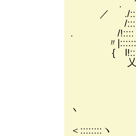
. ´／::::::::::
／ ./:::::::':::
/::::::: !::::
. /!:::: l:::l:==
〃|::::::l:::l从
{ l!:::::l:i:
乂l:ド:ハ l l
|::::l∧ U
|::::l/込、
|::::l//|/＞
|::::ｌ/圦{￣Ⅵ
丶
|::::l//l
＜::::::::ヽ