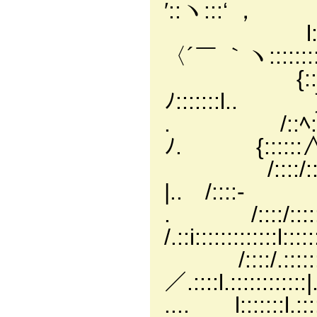
′::ヽ:::‘ ，
l::/:::::l
〈´￣ ｀ヽ:::::::::
{::{
ﾉ:::::::l.. ｝
. /::ﾍ:
ﾉ. {::::::∧::
/::::/
|.. /::::-ゝ /.::
. /::::/::
/.::i:::::::::::::l:::
/::::/.:::::::
／.::::l.::::::::::::|
.... l:::::::l.::::