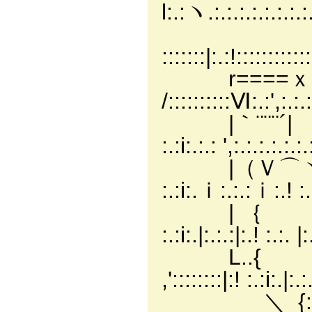
l:.:ヽ.:.:.:.:.:.:.:.:
:::::::|:.:!:::::::::
r====ｘ {:
/::::::::::Ⅵ:.:',:.:.
|｀¨¨¨´| '::::
:.:i:.:.: ',:.:.:.:.:.
|（Ｖ⌒ヾ｀Ｙ ∨_
:.:i:.ｉ:.:.:ｉ:.! :
| ｛ /⌒ヽ、 |::
:.:i:.|:.:.:|:.! :.:. 
L..{ /::::::::::
,'::::::::|:! :.:i:.|:.:
＼_{:::::/:/:::::