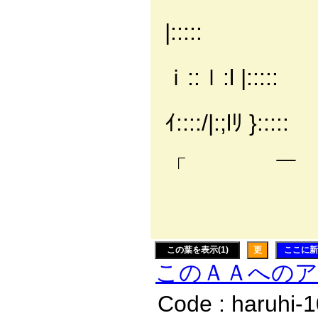
|i∧ 、
|:::::
|i:i
ｉ::ｌ:l |:::::
|i:
ｲ::::/|:;lﾘ }:::::
|i:
「 ￣
|i:i:i
|i:i
この葉を表示(1)
更
ここに新
このＡＡへの
Code : haruhi-