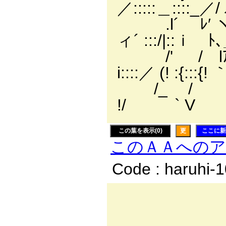
／:::::＿::
.l´ ﾚ′ ヽ ﾚ
ィ´ :::/|::ｉ 
/' / l
i::::／ (! :{:::{
/_ / 
!/ ` V 
この葉を表示(0)
更
ここに新
このＡＡへの
Code : haruhi-
ヘ.., 
／:::::::::