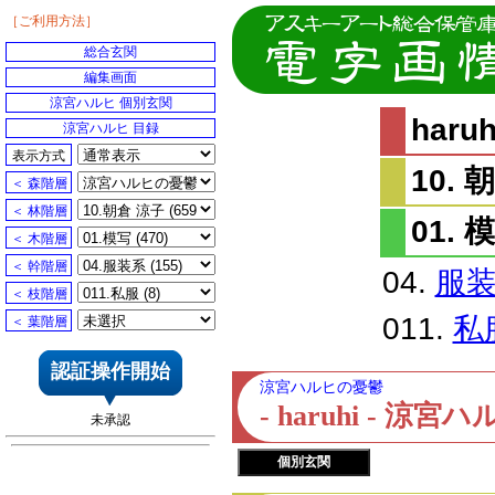
［ご利用方法］
総合玄関
編集画面
涼宮ハルヒ 個別玄関
har
涼宮ハルヒ 目録
表示方式
10. 
＜ 森階層
＜ 林階層
01. 
＜ 木階層
＜ 幹階層
04.
服
＜ 枝階層
011.
私
＜ 葉階層
認証操作開始
涼宮ハルヒの憂鬱
- haruhi - 
未承認
個別玄関