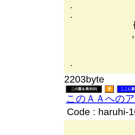
. }====ﾆ
. ｛￣ =
{ 
,
′
,
.
2203byte
この葉を表示(0)
更
ここに新
このＡＡへの
Code : haruhi-
＿