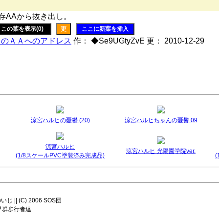
存AAから抜き出し。
この葉を表示(0)
更
ここに新葉を挿入
このＡＡへのアドレス
作： ◆Se9UGtyZvE 更： 2010-12-29
涼宮ハルヒの憂鬱 (20)
涼宮ハルヒちゃんの憂鬱 09
涼宮ハルヒ
涼宮ハルヒ 光陽園学院ver.
(1/8スケールPVC塗装済み完成品)
|| (C) 2006 SOS団
8 世界群歩行者達