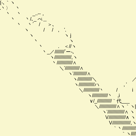
(-､｀ヽ
.丶〉 丶
丶 丶 _..-‐，
丶 丶/､_ べ＿
丶 丶´ / ＞､
ヽ / / , '.
ヽ ヽ j
丶 ヽ
丶 . ＜//ヽ
丶_／////////`ー-､
ヽ//////////////,ヽ
丶/////////////∧
＼'////////////∧
ヽ'///////////∧ , -
ヽ////////////
ヽ/////////////ハ , 
＼/////////////丶 / i ! l
ヽ/////////////丶 ,i iヽ !丶}::
∨/_////////////｀代___ |::::｀::::::: 
＼//////////////∧ヽ｀ヽ| rー ､
ヽ'//////////////∧ ヽ 丶. ー- '
V//////////////∧ ヽ 丶= 
V///////////////,ヽ ヽ 丶
｀丶//////////////ヽ ヽ 
｀ヽ/////////////丶.