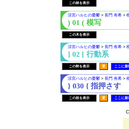
この林を表示
涼宮ハルヒの憂鬱
>
長門 有希
>
) 01 ( 模写
この木を表示
涼宮ハルヒの憂鬱
>
長門 有希
>
] 02 [ 行動系
この幹を表示
更
ここに新
涼宮ハルヒの憂鬱
>
長門 有希
>
} 030 { 指押さす
この枝を表示
更
ここに新
C