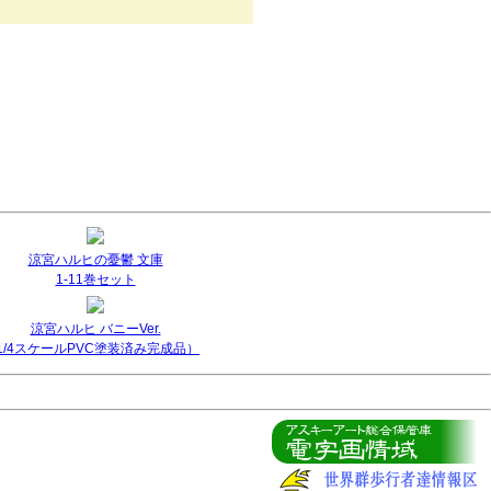
涼宮ハルヒの憂鬱 文庫
1-11巻セット
涼宮ハルヒ バニーVer.
(1/4スケールPVC塗装済み完成品）