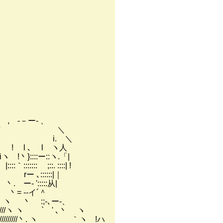
－ー- 、
＼ ／ ＼
' i. ＼
 ､ l ヽ人
::ー::ヽ.「|
;::. ::::| !
::::::|｜
:::::从|
--イ´＾
 :;-､ー-、
` ' ､丶 ヽ
 ヽ ｀ヽ !ハ