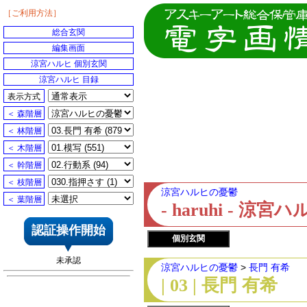
［ご利用方法］
総合玄関
編集画面
涼宮ハルヒ 個別玄関
涼宮ハルヒ 目録
表示方式
＜ 森階層
＜ 林階層
＜ 木階層
＜ 幹階層
＜ 枝階層
涼宮ハルヒの憂鬱
＜ 葉階層
- haruhi - 
認証操作開始
個別玄関
未承認
涼宮ハルヒの憂鬱
>
長門 有希
| 03 | 長門 有希