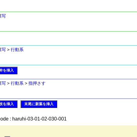
模写
模写
>
行動系
幹を挿入
模写
>
行動系
>
指押さす
枝を挿入
末尾に新葉を挿入
ode : haruhi-03-01-02-030-001
__