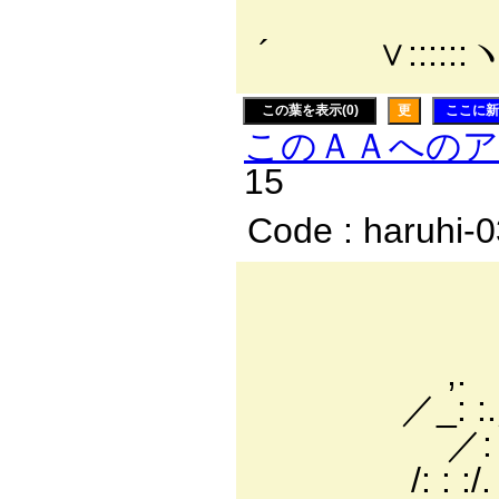
廴二
´ ∨::::::ヽ::
この葉を表示(0)
更
ここに新
このＡＡへの
15
Code : haruhi-
_ 
,. . :"´: 
,. '´. . : 
／_: :.／. 
／: : : : : : . .
/: : :/. : : : : : 