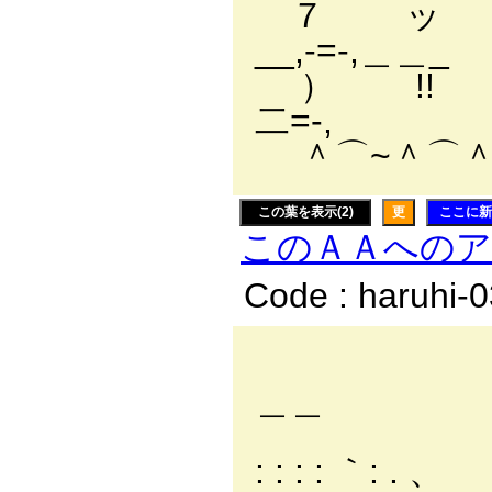
７ ッ （ _
__,-=-,＿＿_
） !! （ 
二=-,
＾⌒~＾⌒＾~
この葉を表示(2)
更
ここに新
このＡＡへの
Code : haruhi-
＿＿
. . 
: : : : ｀: . 、