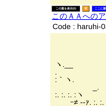
この葉を表示(0)
更
ここに新
このＡＡへの
Code : haruhi-
＿
. : ´. :
. : ´. :. :. 
ヽ.__
. . ::´. :. :. :
:｀ヽ.
_. イ. :. :. :. :.
:. :. :. :ヽ
ｰ≠ -‐ｧ. :. :. :. :. :