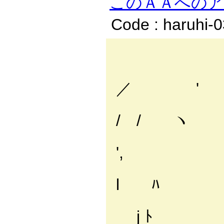
このＡＡへの
Code : haruhi-
, -
／ 
､
/ / 
／/ ,
',
/ ,ｲ
l ﾊ
|/ { l
j ﾄ