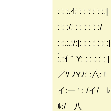
Ⅵ|: 从{r
: : :.ｲ: : : : : : :.|
八: :| 
: : :/: : : : : : :/
＼ 乂|
: :.:.:/:|: : : : : : :|
. ＼ ＼
:.:ｲ｀Y: : : : : : |
＼ '⌒つ
／ｿ ﾉYﾉ: :∧: !
/ ⌒
イ:一 ' : /イ/ ﾚ
{ ノ＼＼
ﾙ:/ 八