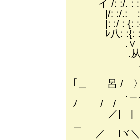
イ /: :/. : : :{
|/: :/.: :{: :{
|: :/ : {: :{:
ﾚ八: :{: :{
.∨ : : 
.从: :
∧::人 
)／￣i
｢＿ 呂 /￣
.＿／
ﾉ ＿/ /
／| 
＿ ＼
／ lヾ＼