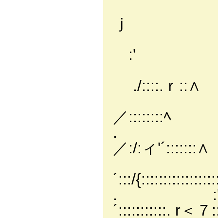
{. 
ｊ .
.'
:' /::
/.
./::::.ｒ::∧
/ .:
／::::::::ﾍ
. .'.
／:/:ィ'´:::::::∧
; ::::::
´:::/{:::::::::::::::
. :'.:::::
´:::::::::::. r＜７:::