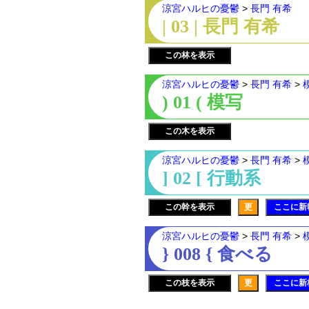
涼宮ハルヒの憂鬱
>
長門 有希
| 03 | 長門 有希
この林を表示
涼宮ハルヒの憂鬱
>
長門 有希
>
) 01 ( 模写
この木を表示
涼宮ハルヒの憂鬱
>
長門 有希
>
] 02 [ 行動系
この幹を表示
更
ここに新
涼宮ハルヒの憂鬱
>
長門 有希
>
} 008 { 食べる
この枝を表示
更
ここに新