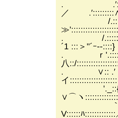
. .′::::::ヽ:
／ .′:::::::::
/.::ｰ≠.イ´ :
≫':::::::::::::::::
. /.:::::::／
´1 :::＞''´ｰ‐-::::}
. ｒ'.:::::
八::/::::::::::::::::
. ∨:: .′ {
イ::::::::::::::::::::
'._::{
∨⌒ヽ::::::::::::::::
｀'ー‐ -
V::::::ﾊ:::::::::::