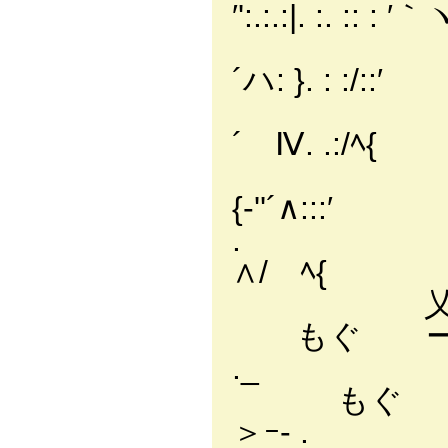
′':.:.:|. :. :: : ′｀
ﾍl '. .:!
´ハ: }. : :/::′
ヽ{. :{
´ Ⅳ. .:/ﾍ{
:':::
{‐''´∧:::′
. {/∨:
∧/ ﾍ{
乂 ∨ |｀
もぐ ー
._
もぐ _
＞ｰ- .