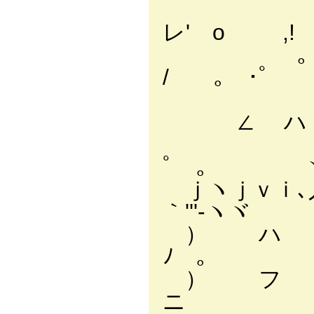
ﾟ ,,､,ｒ
レ' o ,! 
｡ ﾟ ｒ-'⌒`
/ ｡ ･ﾟ 
ヾヽ､＿,,
∠ ハ 
ー = ＾
ﾟ ｡ ヽ
ｊヽｊｖｉ､
｀'''-
） ハ ７ 
ﾉ ｡
） フ 
ニ