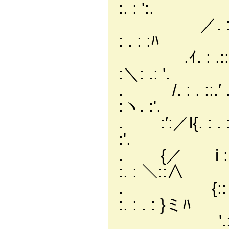
:. : ':.
／. :. :. : . : . :
: . : :ﾊ
.ｲ. : .::/. :. :. :
:＼: .: '.
. /. : . ::.′ . : : 
:ヽ. :'.
. :′:／l{. : . ::／ｰ
:'.
. {／ i : ! :. :{.
:. : ＼::∧
. {:: |:: :小ｨﾃ
:. : . : }ミﾊ
'.::ﾄ :.:.ﾄ