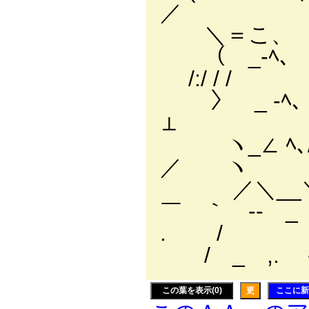
／
＼＝こ、 ヽ
（ _-ﾍ､ ｌ
/:/ / /
〉 _ -ﾍ
⊥
ヽ_∠ ﾍ､/
／ ヽ
／＼__＼､／:
￣ ｀ ‐- _
. / /:::::
/ _ ,. 
この葉を表示(0)
更
ここに新