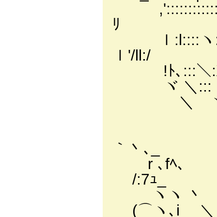
,'::::::::::::
ﾘ
ｌ:l::::ヽ::ヽ
ｌ'/ll:/
!ﾄ､:::＼:X
ヾ ＼:::｀ﾞ
＼ ヾ::
ヾ::ヾ
l::ｌ ＼
｀丶､_
r ､fﾍ、 
/:7ｭ_
ヽヽ 丶 l:
(⌒ヽ､i ＼ 