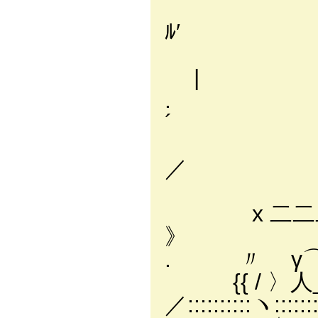
| ,ﾉ/ 
ﾙ′
〉、___
|
. 〈:::
´ 
Υ::/
／
}〃ノ::/
x 二二二／／:::ｲＹ ／
》
. 〃 γ⌒ヽｲⅥ:/ /／:
{{ / 〉人____ﾉ | |
／::::::::::ヽ::::::::