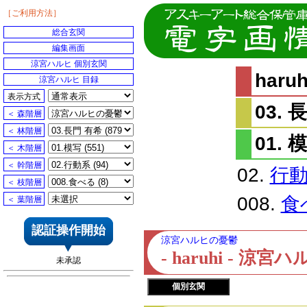
［ご利用方法］
総合玄関
編集画面
涼宮ハルヒ 個別玄関
har
涼宮ハルヒ 目録
表示方式
03. 
＜ 森階層
＜ 林階層
01. 
＜ 木階層
＜ 幹階層
02.
行
＜ 枝階層
008.
食
＜ 葉階層
認証操作開始
涼宮ハルヒの憂鬱
- haruhi - 
未承認
個別玄関