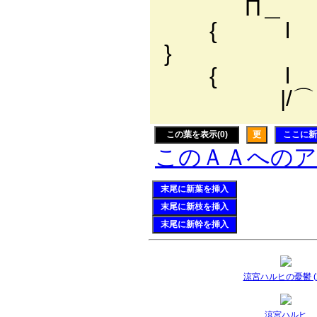
П＿
{ l ヾ
} 匸 
{ l
|/⌒
この葉を表示(0)
更
ここに新
このＡＡへの
末尾に新葉を挿入
末尾に新枝を挿入
末尾に新幹を挿入
涼宮ハルヒの憂鬱 (2
涼宮ハルヒ