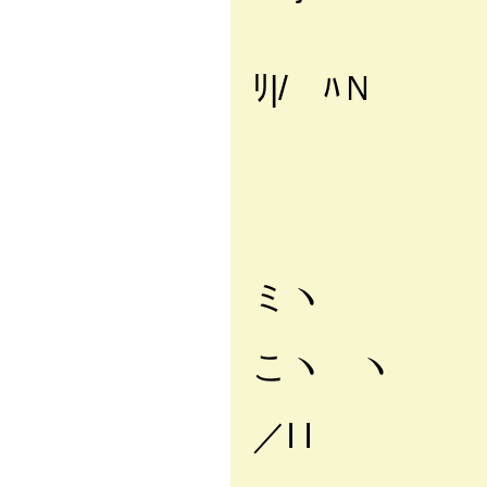
i l ∧ 
ヽ{ ｌヽ
ﾘ|/ ﾊＮ
ｌ ∧ 
Vl 
ﾊ |
＿V__{
〃-──ﾑ
ミヽ
/ _
こヽ ヽ }
,′ l
／l l
/ ヽ