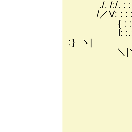
./. /:/. : : l: lハ:
/／V: : : :.:l:Tヽ
{ : :|: : l 
l: :.:|: : 
:｝ヽ|
＼|＼|:｝ヽりﾉ 
/: :l ' ' 
|／:.ゝ､ )‐
＼| ＞ --
/_／ 
,.
∧ぃ L
ﾉ.:.:
/.:.:.::.