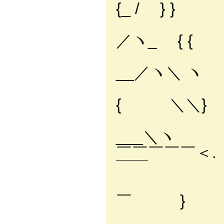
{_ / } }
j =
／ヽ_ { {
/ 〃
__／ヽ＼ ヽ
r＝＝
{ ＼＼}
│ |))＿
___＼ヽ
￣￣￣￣￣＜.ゝ､
￣￣
￣￣￣ {.
￣ }
`ー──