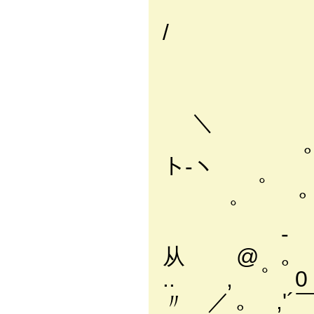
/
/ 
/ / /
/ / / 
｡ /,ｲi 
＼
｡ O 〃 
ト-ヽ
ﾟ ｡ ＼ヽ !
ﾟ
- ･｡ 〃ﾄr
从 @ ｡
.. , ﾟ 0 
〃 ／ ｡ ,'´￣