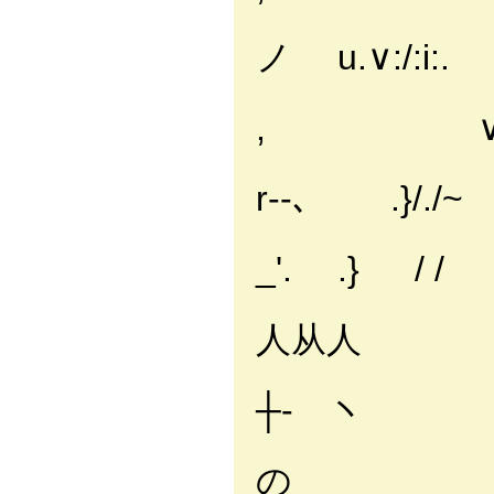
/'
ノ u.∨:/:i:.
, ∨:.
r‐-､ .}/./~
_'. .} / /
i l 
人从人
i :l l≫
┼‐ ヽ
i l :l／
の