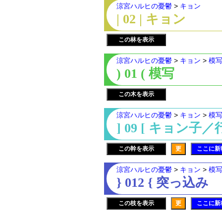
涼宮ハルヒの憂鬱
>
キョン
| 02 | キョン
この林を表示
涼宮ハルヒの憂鬱
>
キョン
>
模
) 01 ( 模写
この木を表示
涼宮ハルヒの憂鬱
>
キョン
>
模
] 09 [ キョン子
この幹を表示
更
ここに新
涼宮ハルヒの憂鬱
>
キョン
>
模
} 012 { 突っ込み
この枝を表示
更
ここに新