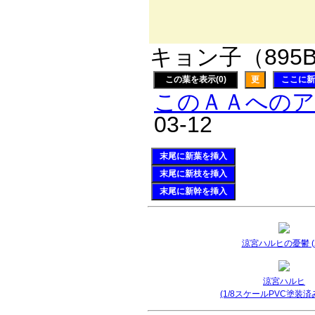
〈__／`ー
キョン子（895B
この葉を表示(0)
更
ここに新
このＡＡへの
03-12
末尾に新葉を挿入
末尾に新枝を挿入
末尾に新幹を挿入
涼宮ハルヒの憂鬱 (2
涼宮ハルヒ
(1/8スケールPVC塗装済