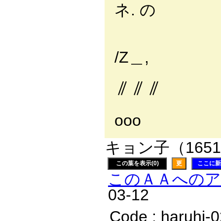
ネ. の
.i／i
／ 
/Z＿,
./ i
∥∥∥
/ .|
οοο
キョン子（1651
この葉を表示(0)
更
ここに新
このＡＡへの
03-12
Code : haruhi-