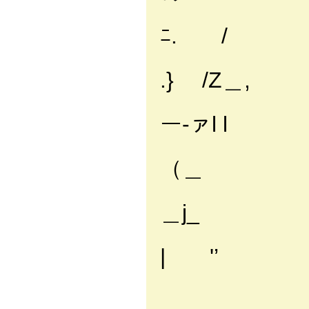
i l l/|:
ﾆ. /
l l.ｨ
.} /Z＿,
l.ｨl::
ー‐ァl l
;li|:
（＿
l||:::
＿j_
Ⅶ::
| '’
.}ー-'
/`