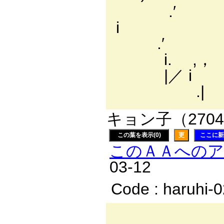
.′ 
i 
.′ /
i. ,，
|／ i 
.|
キョン子（2704
この葉を表示(0)
更
ここに新
このＡＡへの
03-12
Code : haruhi-