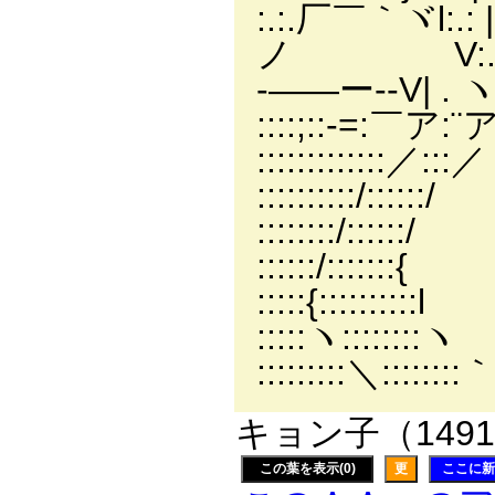
:.:.厂￣｀ヾl:.
ノ V:.|
-――ー--V| . 
::::;::-=:￣ア:
::::::::::
::::::::::/:
::::::::/:
::::::/::::
:::::{::::
:::::ヽ::::
:::::::::＼:::
キョン子（1491
この葉を表示(0)
更
ここに新