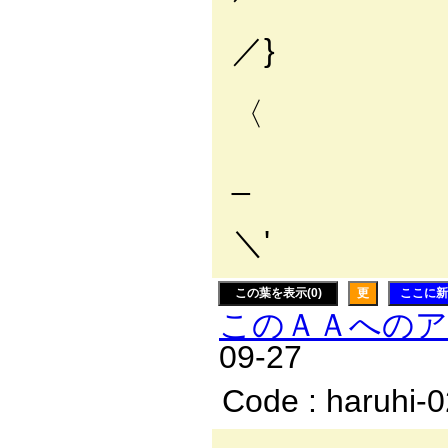
l
／} 
〈 
_ ! 
ﾉ
＼' 
この葉を表示(0)
更
ここに新
このＡＡへの
09-27
Code : haruhi-