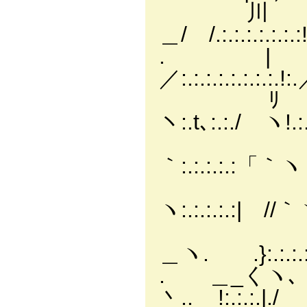
川 Ll:.:.
＿/ /.:.:.:.:.:.:.:!
. | ハ＼｀
／:.:.:.:.:.:.:.:.!:
ﾘ {ヽ
ヽ:.t､:.:./
｀<_ノ 
｀:.:.:.:.
／ ｀
ヽ:.:.:.:.:
／ ／
＿ヽ. .}:.:.:
. ＿_く
丶..__!:.:.: