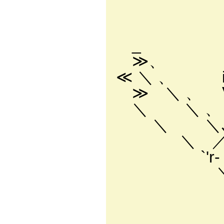
.厶-
. ´:.:.:.:.
_ /:.:.:.:.:.
≫、 .′:.:.:.:
≪ ＼ 、 i:.:i
≫ ＼ 、 Ⅵ＼
＼ ＼ 、 }
＼ ＼､_＞≧:=.┴
＼ ／V,_::::::
`'r‐〈_j_）_
＼＿）､､::::::::
.入ノ `
.
`ァ＜