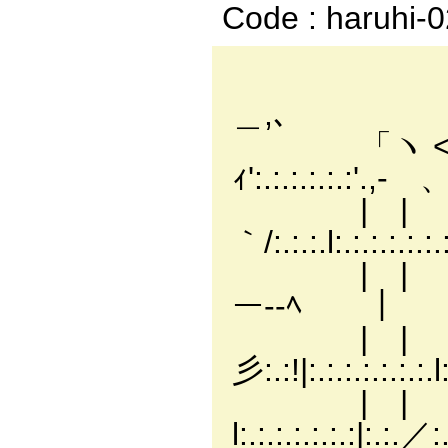
Code : haruhi-
＿,､
「ヽ <＼.
ｨ':.:.:.:.:.:
| | ＼＼
｀/:.:.:.l:.:
| | ＼＼＼>´:.:.
ー--ﾍ ｜
| | > ＼:.:
彡:.:!|:.:.:.:
| | .ﾘ:.:.:
l:.:.:.:.:.:.:|:.: