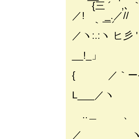
{三 ´ ,､ 
／! ゝ_.／// 
｀￣´ 丶
／ヽ:.:ヽ ヒ彡 '
｀ー
__!_」
ヽ）
{ ／｀ー-
./.
L___／
＜
ゝ..＿ 
}
／ ヽ