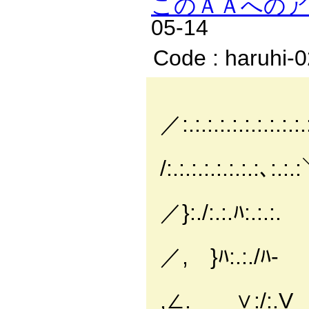
このＡＡへの
05-14
Code : haruhi-
}
／:.:.:.:.:.:.:.:.:.:.:
＿＿
/:.:.:.:.:.:.:.:､:.:.
＼ ≧=-
／}:./:.:.ﾊ:.:.:.
｝ ／
／, }ﾊ:.:./ﾊ-
/7
,∠. ∨:/:.V