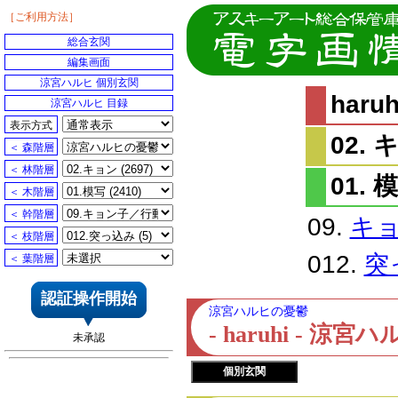
［ご利用方法］
総合玄関
編集画面
涼宮ハルヒ 個別玄関
har
涼宮ハルヒ 目録
表示方式
02.
＜ 森階層
＜ 林階層
01. 
＜ 木階層
＜ 幹階層
09.
キ
＜ 枝階層
012.
突
＜ 葉階層
認証操作開始
涼宮ハルヒの憂鬱
- haruhi - 
未承認
個別玄関