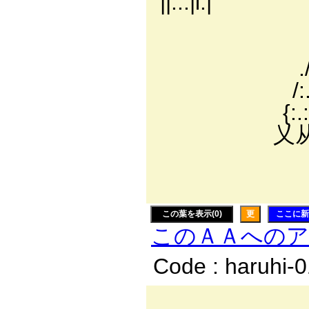
||:.:|i:|
./:.:.:.:./:
/:.:.:.:./:.:
./:.:.:.:./:.
/:.:.:.:./:.:
{:.:.:.:,ハ:
乂从 ):.:／
／ 乂i:ｉ
¨
この葉を表示(0)
更
ここに新
このＡＡへの
Code : haruhi-