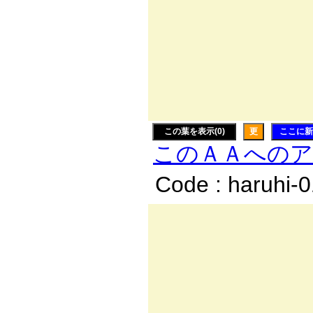
∨ T⌒ヾ:i:
| 厂
|＿ l
|i:i:i:i
込zﾑ
この葉を表示(0)
更
ここに新
このＡＡへの
Code : haruhi-
＿
／:.
/:.:.:.:
に/:.: