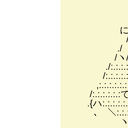
イ:.:.
/:.:／:.:.:':
,/: ｲ:.:.:.:
に／:|:.:.:.:.
/ヽ/l:.:.
./ ﾊ V:
/ヽ/:.廴l:.
./:.:.:.:.:.:.
/:.:.:.:.:.:.:
,:.:.:.:.:.:.:.
/:.:.:.:.:.:て(:i
.{ハ:.:.:.:.:.:Ｖ
､ ＼:.:.:.:.:.:.
ヽ:.ﾊ:.:.ヾ:i:i