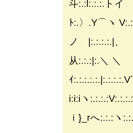
斗:.:l:.:.:.トイ
|:.i:.:
ﾄ:.〉.Y⌒ヽ V:.
|:.l:.
ノ |:.:.:.:.|、
l:.И:.:
从:.:.:|:.＼ ＼
／ /Ⅵ
ｲ:.:.:.:.:.|:.:.:.:.V
く＿_/ 
i:i:iヽ:.:.:.:V:.:.:
∨ ,:.:.
ｉ}_rへ:.:.:ヽ:.:.
/:.:.