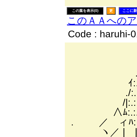
この葉を表示(0)
更
ここに新
このＡＡへの
Code : haruhi-
─…
.ィi
.／:.:.:/／:.
ｲ:.:. :.:.|':.
./:.: l:.:.:
/|:.:.:.l:.:
∧ﾑ:.:.:.:.
. ／ ィﾊ:.､:.
ヽ／ | |:.}:.:.