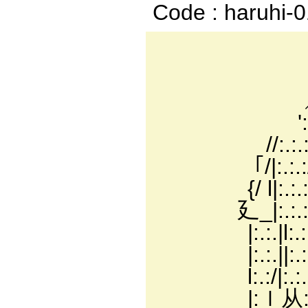
Code : haruhi-
＿_
． ´:.:.:
／:.:.:／─
':.:.:／ -
//:.:.:∧:.:.
｢/|:.:.:/､ ヽ 
{/ l|:.:.:| 
廴_|:.:.:| 
|:.:.|l:.:.
|:.:.||:.:
l:.:/|:.:.:|:
|:ｌ从:.:.{:.:.