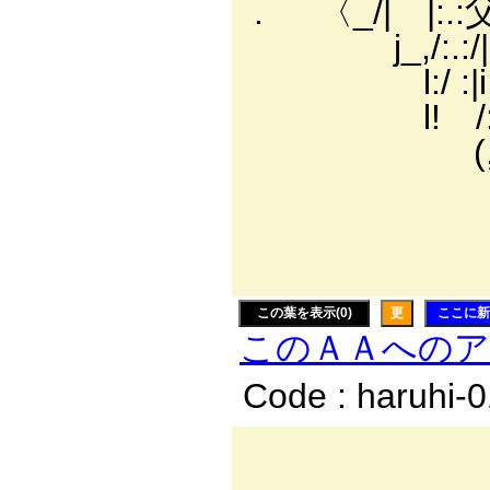
. 〈_/| |:.:父
j_,/:.:/|i:i:i
l:/ :|i:/:i:V/:
l! /:i:i:i:i:
(,〉､才i
l二≧
|i:i/ |
ﾚ' 
この葉を表示(0)
更
ここに新
このＡＡへの
Code : haruhi-
＿