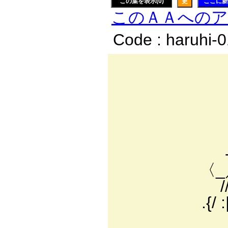
この葉を表示(0)
更
ここに新
このＡＡへの
Code : haruhi-
＿
／:.:.:.:.
｢V:.:/
.V:./:.Xﾊ:
|:.l:.:ｫ
-彡:.! 廴ﾄ
〈_／ 从ﾄ"＿
//i:.:l:.:
.{/ :|:.:〈i
乂/i:i:i:i:i