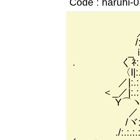
Code : haruhi-
---
／:／ 二二ス:
/:.:.:.ｌ／:.
_ｉ:.:.:./:.:.
. くﾈ:.:.:.:.
〈l|:.:.:.
／|:.:.:.:.:
＜_／|:.:.:.:
Y⌒ヽ:.从 く
ゝ／ｉ:|:.:.ト≧=
/ヾ:i:|:.:.|:i
./:.:.:.:｀|:.:.|