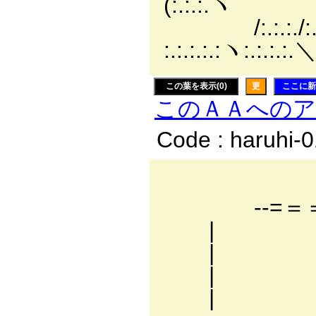
(:.:.:.ヽ
/:.:.:./:.:.
:.:.:.:.:ヽ:.:.:.:.
この葉を表示(0)
更
ここに新
このＡＡへの
Code : haruhi-
＿ ＿
-‐=＝＝
| |
| |
| 
| |= ≠ 