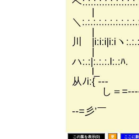
ヘ:.:.:.:.:.:.:.:.
| | |===
＼:.:.:.:.:.:.:.:.:
| |
川 |i:i:i|i:iヽ:.:.
| ｌ |
ハ:.:|:.:.:.l:.:
l_ -‐=
从ﾉi:{ ---
し＝=‐---ｬｫ
ゝ 
--=彡’￣
この葉を表示(0)
更
ここに新