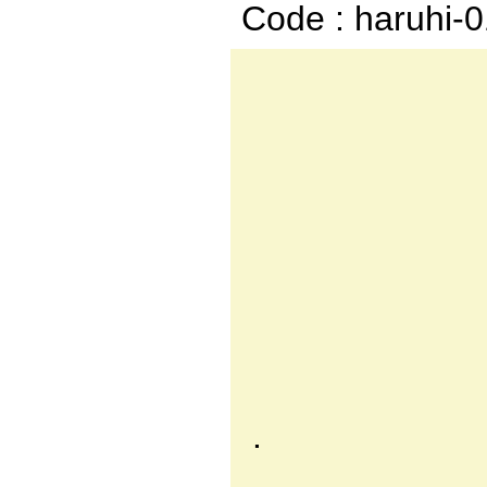
Code : haruhi-
.．‐
／::/:::´:
/!:::::'::
f:ｲ:i:::l
|::l::乂
＿{∧::::
く_／ .ﾉ}::
∨ .':/::::
//:::::/_
/::{:::::八_
. /!:i::ゝ从i
{ |:乂:/