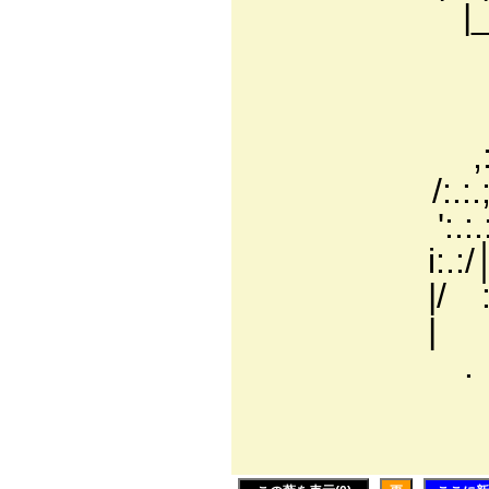
|__j∧:.:込、
|:.:.:ヽ:.:.:
|/:.:.;.:ﾄ:.
/:.:./:.:.V:.
,:.:.:/:.:.:./:
/:.:.;.:.:.:.:.
':.:.:ｲ:.:.:.:.:.
i:.:/│:.:.:.:./:i
|/ :|:.:.:.:.:
| |:.:ﾄ :.:|i
ゝ. 乂 くi:i:/i:
|｀⌒ 
│ 