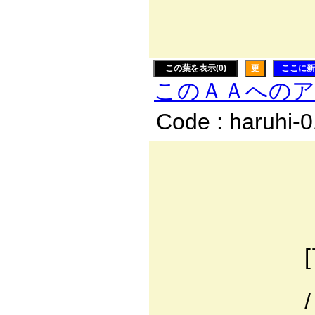
ゝi:iTi:i
｀し'
この葉を表示(0)
更
ここに新
このＡＡへの
Code : haruhi-
＿
,..-‐'´.:.
,.:':／ 
/.:/ 7..:.:./
[￣7＾:i:.:.:./
７ ヽｲﾍ:.{ 
/ /.:| |:.: