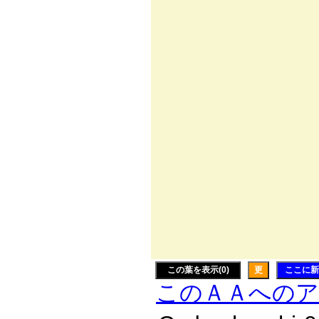
くｨ介:.
':.:从|
/:./:.:
/:. ':.:.:
/:.:/:.:./
,:.:.:.':.:
/:.:.:.:.:/､i
ハ:./;ｲ//
V/ ｀
|＿
|/
この葉を表示(0)
更
ここに新
このＡＡへの