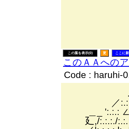
|i:i:i|i
|i:i人:
Y´ }7
ゝ ,'
この葉を表示(0)
更
ここに新
このＡＡへの
Code : haruhi-
. ´￣￣
／:.:.:.;.:.:.:.:
＿_ ':.:.: ∠
廴,/:.:.:./:.:.:.: