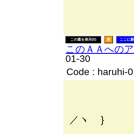
′ Τ
_l7
ー’
この葉を表示(0)
更
ここに新
このＡＡへの
01-30
Code : haruhi-
-──
,ハ .ィ二
{／:./:.:.:.:
／ヽ }
./:.:.:/:.:.: