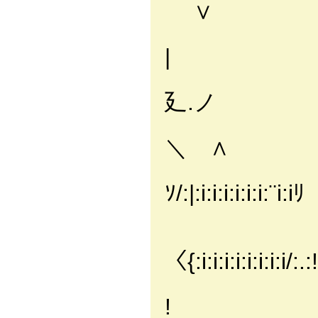
∨
/:.:.:/:.:.
|
':.:.:.:.:.
廴.ノ
ｉ:.:.:|:.ｌ:
＼ ∧
|:.l:.|:.
ｿ/:|:i:i:i:i:i:i:¨i:iﾘ
l∧|:.|:.:.:l
|:ﾇ:.:.
〈{:i:i:i:i:i:i:i:i/:.:!
|l |:{__込、
!