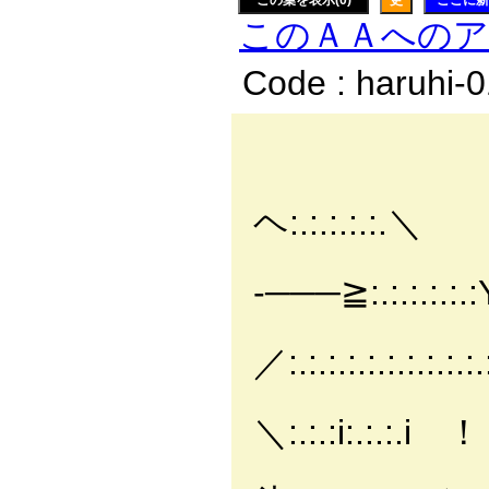
この葉を表示(0)
更
ここに新
このＡＡへの
Code : haruhi-
--
ィ:
ヘ:.:.:.:.:.＼
/:
-───≧:.:.:.:.:
/:
／:.:.:.:.:.:.:.:.:.:
':.:/:.:.:.
＼:.:.:i:.:.:.i ！
i:.:.:.:.