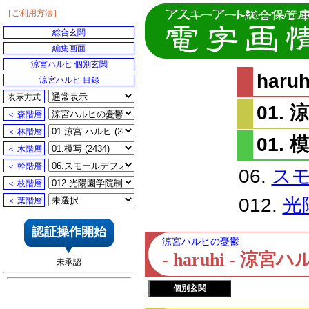
［ご利用方法］
総合玄関
編集画面
涼宮ハルヒ 個別玄関
har
涼宮ハルヒ 目録
表示方式
01.
＜ 森階層
＜ 林階層
01. 
＜ 木階層
＜ 幹階層
06.
ス
＜ 枝階層
012.
光
＜ 葉階層
認証操作開始
涼宮ハルヒの憂鬱
- haruhi - 
未承認
個別玄関