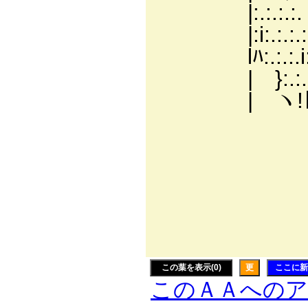
|:.:.:.:.ヽ:.:
|:i:.:.:.:.:.
lﾊ:.:.:.i:.∧ ヽ
| }:.:.|:.:.:
| ヽ!ﾄ :.:.:.:
＼{:i:i:i:i
i`ーrく ＿_
|// ﾄ.
|// |
にス!
￣
この葉を表示(0)
更
ここに新
このＡＡへの