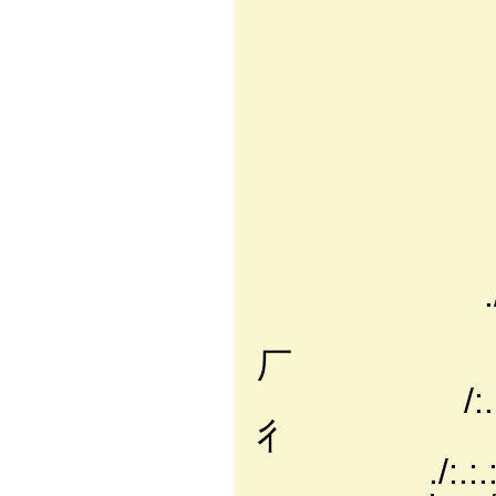
／:.:.:.:
,:':.
｢｀V:.:/:/ﾊ:
/廴ｉ:.:l:.Χ
,:.:/ /|
/:/ /:(|
,:.:.:.V.
/:.:.:.:.
./:.:.:.:.:.:
,:.:.:.:/:.:
厂
/:.:.:/ｌ:.:./
彳
./:.:.:/ :|:.ハ:乂