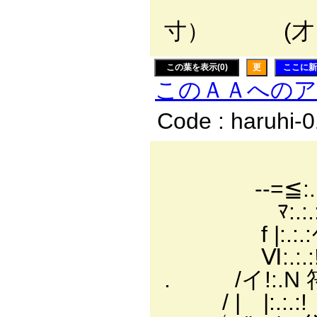
寸） (才
この葉を表示(0)
更
ここに新
このＡＡへの
Code : haruhi-
---
-‐=≦:.:.:.:.:.
ﾏ:.:.:.:/
f |:.:.:ｲハ:.:.
Ⅵ:.:.:! ＼ヽ:
. /イ!:.N 符
/ | |:.:.