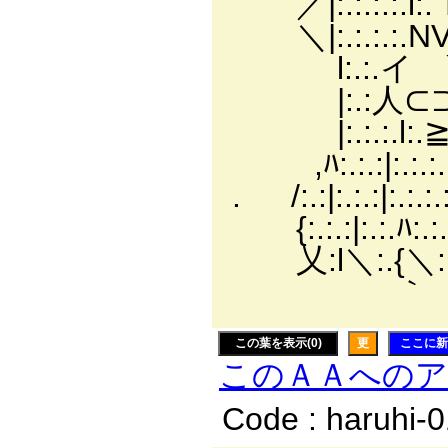
／|:.:.:.:.l:.ｌ:､
＼|:.:.:.:.N
l:.:.イ `０ 
|:.:人⊂⊃ |￣
|:.:.:.l:.≧=‐ 
,ﾊ:.:.:|:.:.:.:.:.
. /:.:|:.:.:|:.:.:.:.
{:.:.:|:.:.ﾊ:.:.:.:.:
乂:l＼:.{＼:.:. 
｀ ￣
この葉を表示(0)
更
ここに新
このＡＡへの
Code : haruhi-