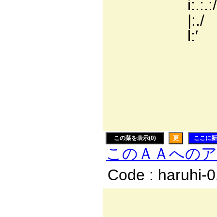
i:.:.:/ l/ }
|:./ ′ く:i:i:i
l:′ ヽ:i:i:i
＞==
／ヽ 
/i:i:i
{77/
V/
この葉を表示(0)
更
ここに新
このＡＡへの
Code : haruhi-
─