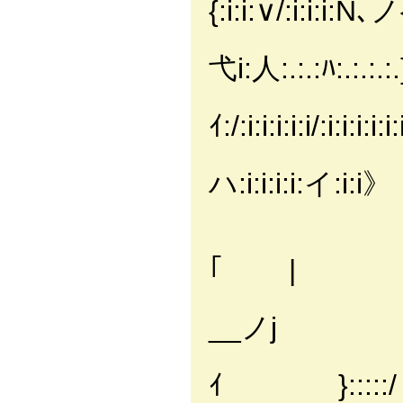
{:i:i:∨/:i:i:i:N､ノ
/:.:ｨ:i:i:
弋i:人:.:.:ﾊ:.:.:.
r‐
ｲ:/:i:i:i:i:i/:i:i:i
T爪Ｊ:.
ハ:i:i:i:i:イ:i:i》
Vハ:.:{
¨
｢ |
/､
__ノj
{
ｲ }:::::/