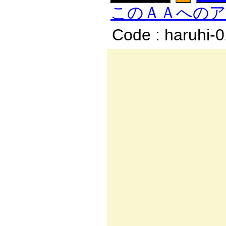
このＡＡへの
Code : haruhi-
--
／:.:.:.:.
∧/.:.:.:/ .
/:.:.:.:.:.:
l:.刈:.:.:.:
Ⅳ |:.:.:.:l)
！|:.:.:.ﾊ:.:
|:.:.ｉトヘ:.
|:.:.ｌ| !i
|:川 |i:i:i