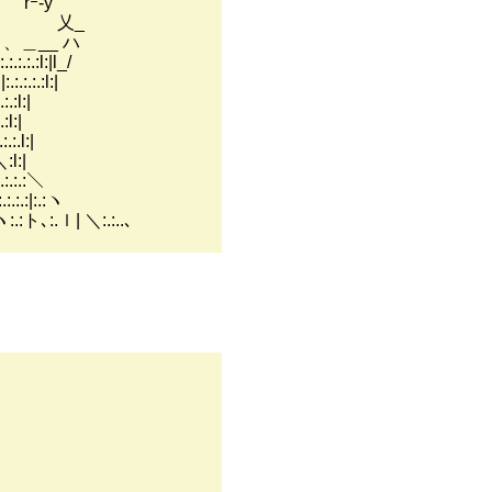
rｰ‐y′
:.:.| 乂_
! 、＿__ ハ
:.:.:l:|l_/
:.:.:.:l:|
:.:l:|
.:l:|
.:.:.l:|
.＼:l:|
.:.:.:.:＼
.:.:.:.:|:.:ヽ
:i:i:i:iヽ:.:ト､:.ｌ| ＼:.:..､