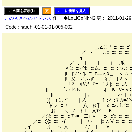
この葉を表示(1)
更
ここに新葉を挿入
このＡＡへのアドレス
作： ◆LoLiCoNkN2 更： 2011-01-29
Code : haruhi-01-01-01-005-002
＿_
_.∠こ「::::::::::::::ﾟ::::
∠ -== ﾐ､:::::::::::::::::::::::
イ ::;::::::::::::::::::::::::::::::::::::_;:
／:... | | :i .爪 :i:
〃1::::::ﾚ'^!:::::::ム、::::| :::::: ﾄz､::::::: ﾉ
|i |::/::ﾄ-:|､::::|,z==ミx＿__K_ﾊ` く::::
|!._乂::::z'示zjf' ゞ彳厂:丁ﾊ ヽ ＼
〈 ﾏ:::《ﾑツ ゞ= '¨ナ|:::::::| .入 ﾏT
[] ﾟ｡ﾏ 匕ﾄ､ .| ::: Κ | Vﾍ V:: {
}{ .l. ｜､ - ´ |::::::ハ::|: |i:∧ヽ
. }{ rミ..ｲ' ｜入 .. ｲ::: ﾊ::: 7 .ﾘ=ﾐ＼
. }{ ノ::::〈 八 }ﾐ千 /:::::ﾑﾚｲ／:::::::
,}{′:::::::＼ / } ,Ｌ_乂ｱｨ::::::Ｋ::::′:::::::::::::
. ／:}{:::::::::::::::::７-= 二ｵ 〃｜::::ﾊ:::;′::
. ／:::::::}{:::::::::: イ | /７ |:::∧:V::::::::::
, イ ::::::::::::}{:::::::<_人__ / ,′ |:::i::::V::::::::::
〈:::/::::::::::::::::}{::::／:く {_ ..ｲ,.ｲ |:::|::: j:::／::::