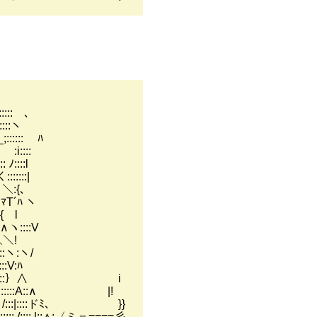
: ､
::ヽ
::::: ﾊ
:::
::::l
:::|
:{､
´ﾊ ヽ
 l
::::V
＼!
ヽ:ヽ/
:V:ﾊ
:::::::::::::::｝∧ i
:::::::::::Α::∧ |!
::::::::: /:::|::::ドﾐ､ }}
::::: /:::: |::∧:〈ミ＝====彡