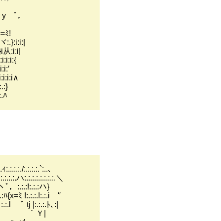
ヽ
 ﾟ，
、
ﾐ!
:i:i:|
:i:i|
i:i:{
i:′
i:i:i∧
.:}
:.ﾊ
.:.:.`:..､
:.:.:.:.:.:.＼
:.:!:.:.:ハ}
:.:.!:.:.i '′
j |:.:.:.ﾄ､:|
ヾ:| ｀Ｙ|