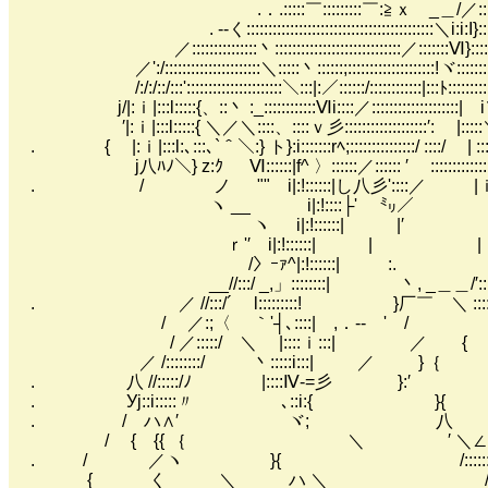
.．.:::::￣:::::::::￣:≧ｘ _＿/／:
. -‐く:::::::::::::::::::::::::::::::::::::::::::＼i:i:I}:::::::
／:::::::::::::::丶:::::::::::::::::::::::::::::／:::::::Ⅵ}:::::::::
／':/::::::::::::::::::::::＼:::::丶::::::;::::::::::::::::::::!ヾ:::::::::::::
/:/:/::/:::'::::::::::::::::::::::＼:::|:／::::::/::::::::::::|:::ﾄ::::::::::::::
j/|:ｉ|:::l:::::{、::丶 :_::::::::::::Ⅵi::::／::::::::::::::::::::| i＼::::
′|:ｉ|:::l:::::{ ＼／＼::::、::::ｖ彡:::::::::::::::::::′: |:::::＼ :::
. { |:ｉ|:::l:､:::､`＾＼:} ト}:i:::::::rﾍ;:::::::::::::::/ ::::/ | :::::
j八ﾊﾉ＼} z:ｸ Ⅵ::::::|f^ 〉::::::／:::::: ′ ::::::::::::::::
. / ノ "" i|:!::::::|し八彡'::::／ |ｉ::::::::::::
ヽ __ i|:!::::├' ㍉／ |ｉ::::::::::::::
ヽ i|:!::::::| |′ |ｉ::::::::::::::
ｒ'′ i|:!::::::| | |ｉ:::::::::::::::
/〉ｰｧ^|:!::::::| :. |ｉ::::::::::::::
__//:::/ _,」::::::::| 丶, _＿＿/′:::::::::::::
. ／ //:::/´ l:::::::::! }厂￣ ＼ ::::::::::::
/ ／:;〈 ｀'┤､::::| ,．-‐ ' / ＼:::::::
/ ／:::::/ ＼ |::::ｉ:::| ／ { ｛::::
／ /::::::::/ 丶:::::i:::| ／ }｛ 丶:
. 八 //:::::/ﾉ |::::Ⅳ-=彡 }:′ ＼:
. Уj::i:::::〃 ､::i:{ }{ 
. / ハ∧′ ヾ; 八 ／ 
/ { {{ ｛ ＼ ′ ＼
. / ／ヽ }{ /::::::
{ く ＼ ハ ＼ /::