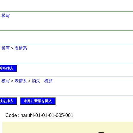
>
模写
>
模写
>
表情系
幹を挿入
>
模写
>
表情系
>
消失 横顔
枝を挿入
末尾に新葉を挿入
Code : haruhi-01-01-01-005-001
__ _