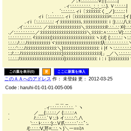
／:.ｲ:.:.:.:.:.:.:.:V:| |:.:.:.:.:.| 
.ィ:.:.:.:.:.:.:.:.:._:_:_:.:.}. Ｖ:.:.:.
． ´:.:.:.:.:.:.ィi〔:i:i:i:i:i:i:く_ノ}:.:.:.:.: 
ィi〔:.:.:.:.:.:.:.ィi〔i:i:i:i:i:i:i:i:i:i:i:i:i:i:iﾊ:.:.:.:.:.:|イ|:.:.
.ィi〔:.:.:.:.:.:.:.: イ:i:i:i:i:i:i:i:i:i､:i:i:i:i:i:i:i:i:i:i:ｉ:}:.:.:.:八:i:|:.
.イ:.:.:.:.:.:.:.:. ／:i:i:i:i:i:i:i:i:i:i:i:i:i:i＼:i:i:i:i:i:i:i:i:il:.:.:..:.: 刈:.:.:.
.／:.:.:.:.:.:.:.:.:.／:i:i:i:i:i:i:i:i:i:i:i:i:i:i:i:i:i:i:i:i＼:i:i:i:i::∧:.:.:.:.:.V|:.:.:.:
:.:.:.:.:.:,:.:.:.:. ｲ:i:i:i:i:i:i:{:i:i:i:i:i:i:i:i:i:i:i:i:i:i:i:i:i:i:ヽ:i:/{: {:.:.:.:.:.:ヽ:.:
:.:.:.:./:.:.:./:i:i:i:i:i:i:i:i:i:iヾ:i:i:i:i:i:i:i:i:i:i:i:i:i:i:i:i:i:i:i:圦:.:.:.:.:.:.:.:.:.:
:.:.:.:':.:.:./:i:i:i:i:i:i:i:i:i:i:i:i:i:＼}:i:i:i:i:i:i:i:i:i:i:i:i:i:i:i:ｉ|ｲ ヽ:.:.:.:.:.:.:
:.:/:.:.:./:i:i:i:i:i:i:i:i:i:i:i:i:i:i:i:i:i:}:i:i:i:i:i:i:i:i:i:i:i:i:i:i:i:i|」_／＼:.:.:.:.:
:.:.:.:.:/:i:i:i:i:i:i:i:i:i:i:i:i:i:i:i:i:i:i:i}:i:i:i:i:i:i:i:i:i:i:i:i:i:ｉ:ｉ:|:i:i:i:i
この葉を表示(0)
更
ここに新葉を挿入
このＡＡへのアドレス
作： 未登録 更： 2012-03-25
Code : haruhi-01-01-01-005-006
＿＿ _
.ィ:.:.:.:.:.:.:.:.:.:.｀ヽ
. ／__{:.:.:.:.:／ {:.:.:.:.:∧
. /:.:.:.:.:.`Ｖ:.:ﾄ イ:.:.:.:.:':.∧
':.:.:.ﾄ:.:.:.:.:}:.:.V爪:.:.:.:.:.'.:.:.ﾟ:，
/{:.:.:.:.:V,芹ﾊ:.:.:.ヽ)＼ー==ﾐﾊ