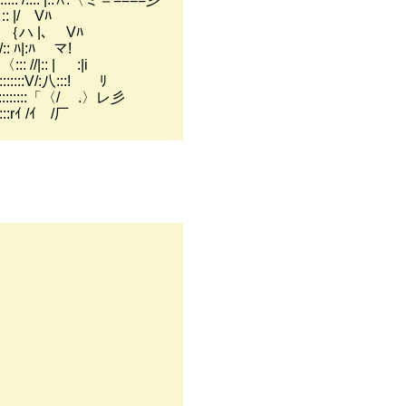
､:: |/ Vﾊ
:::: ｛ハ |､ Vﾊ
 /:: ﾊ|:ﾊ マ!
:: //|:: | :|i
::V/:八:::! ﾘ
:::::::::「〈/ .〉レ彡
::rｲ /ｲ /厂