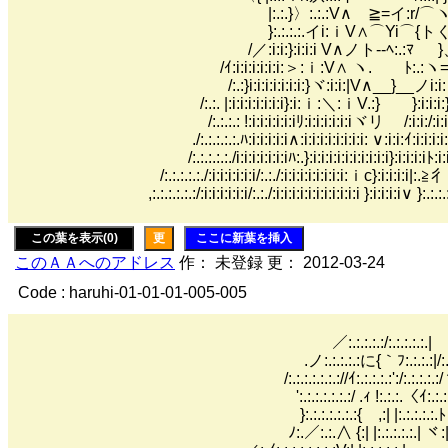
|:.:.}〉:.:.:V∧ ≧=イ:r/⌒
}:.:.:.:.イi:ｉV∧⌒Yi⌒{トくy
/／:i:i:}:i:i:i V∧ノト--ﾍ:.:ﾏ }
/ｲ:i:i:i:i:i:i:＞:ｉ:V∧ ヽ. ﾄ:.:ヽ==
/:.:}i:i:i:i:i:i:i:}ヾ:i:i:|V∧__}__ノi:i:ヾ:.}
/:.:. |:i:i:i:i:i:i:i}:i:ｉ:＼:ｉV.:} }:i:i:i:}i从
/:.:.:.: !:i:i:i:i:i:iﾘ:i:i:i:i:i:iヾリ /:i:i:/:i:i:i:
./:.:.:.:.:.ﾊ:i:i:i:i:i∧:i:i:i:i:i:i:i:i: ∨:i:i:ｲ:i:i:i:i:i:
/:.:.:.:.:./i:i:i:i:i:i:iﾊ:.}:i:i:i:i:i:i:i:i:i:i}:i:i:i:iﾄ:i:i:
/:.:.:.:.:./:i:i:i:i:i:i/:.:./:i:i:i:i:i:i:i:i:ｉc}:i:i:i:i|:.≧彳:
,:.:.:.:.:.:/:i:i:i:i:i:i/:.:./:i:i:i:i:i:i:i:i:i:i:i }:i:i:i:i∨ }:.:.:.
この葉を表示(0)
更
ここに新葉を挿入
このＡＡへのアドレス
作： 未登録 更： 2012-03-24
Code : haruhi-01-01-01-005-005
／:.:.:.:.:/:.:.:.:.:.| .ｨ:.:.:.:./:.:
.ノ:.:.:.:.:に{｀ﾌ:.:.:.:|/:.:.:.:.:.ハ:.:.
/:.:.:.:.:.:.://ｲ:.:.:.:.:':/:.:.:.:.:/ヽﾟ，:.
':.:.:.:.:.:.:/ .ｨ !:.:.:.〈ｲ:.:.:.:ﾊ{x=ﾐ !:.
}:.:.:.:.:.:.:{ ,:| |:.:.:.:.:.ﾄ :.:.l ﾞ t
ﾉ:.／:.:.∧ {:| |:.:.:.:.:.| 