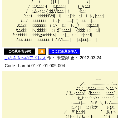
/:.:.:./:.:.:.:.:|{:| l:.|:.:.:.:.| , --/:|
./:.:.:./:.:.:.: ｲ||:| l:.|:.:.:.:.| {_∨:.:.!
/:.:.:.厶イ:.: { :|:|.Ⅵ:.:.:. | 〉ｰ一 ｲ:.:.: |
.':.:.:ｲ:i:i:i:i:i:i:i:iV:i| i|:.:.:.:.|':i:ｉ:〕ｉト｡|:.:.:.:|
/:.:./:i:i:i:i:i:i:i:i:i:i:i:ｉ:ト-|:.:.:.:.|⌒}:i:i:i:ｉ:|:.:.:.i|
./:.:./:i:i:i:i:i:i:i:i:i:i:i:ｉ:八 !:.:.:. ﾄ. _〉i:i:i:i:|:.:.:.l|
/:.:./:i:i:i:i:i＼:i:i:i:i:i:i:i:ｉ:}¨|:.:.:.:.| {:i:i:i:ｉ:|:.:.:.l|
./:.:./:i:i:i:i:i:i:i:i:i:≧=:i:i:i:∧|:.:.:.:.|＿.〉:i:i:i:|:.:.:.l|
':.:./:i:i､:i:i:i:i:i:i:i:i:i:i:i:i:ｉ:/:iⅥ:.:.:. | |:i:|:i:i:|:.:.:.l|
この葉を表示(0)
更
ここに新葉を挿入
このＡＡへのアドレス
作： 未登録 更： 2012-03-24
Code : haruhi-01-01-01-005-004
----
／:.:.:.:.:.:.:.:.:.:.:.､:.`:..
,:':_:_:./:.:.:./二二 ＼:.:.
/:.廴ｨ:.:.:.:/:.:.{!:.:.:.:.:.:.:.:.:.:.:.ﾟ
':.:.:廴i:.:.:.:':.:/ハ:.:.:.:.:.:.:}:.:.:.
i :.:.:./ |:.:.:.l:/=ミ ＼:ﾄ､ﾉ:.:.:.:.ｌ
|:.／} l:!:.:.: 代之 ﾚ }ﾉ:.:.ﾉ
／:.:.//ﾞ|:.:.:N ' 从ｲヽ
〈{ |:.:.ｌ/:从:.:.ト ` ´ ｲ:.:.| 