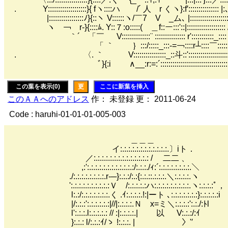
. Y:::::::::::::::::::}{ fヽ::::ハ /´ 人 r くヽ}:f′::::::::::::::: |:
|:::::::::::::::::ﾉ}{::ヽ V::::::ヽ/￣7 V _ム､ |:::::::::::::::
ヽ ￢ r-}{::::ﾑ. Y::７:o:::::( ＿f::ー:::'::|:::::::::::::::::::
｀´ 「￣ V::::::::::::::¨ ::::::::::::::: r':::::::::::_:::: 〈:
「 ｀ ｝:::/:::::_:::-=￢::::r┴::::￣::::::::::
. 〈. ｀ V::::::::::::::::_::斗::'::::::::::::::::::
ﾞ}{:i ∧__:r:=:´::::::::::::::::::::::::::::::::::
この葉を表示(0)
更
ここに新葉を挿入
このＡＡへのアドレス
作： 未登録 更： 2011-06-24
Code : haruhi-01-01-01-005-003
＿＿＿
イ:.:.:.:.:.:.:.:.:.:.:.:.〕iト．
／:.:.:.:.:.:.:.:.:.:.:.:.:.: / 二二 、
,:':.:.:.:.:.:.:.:.:.:.:.:/:.:.:./ｨ:´:.:.:.:.:.:.:.:.＼
./:.:.:.:.:.:.:.:.r‐─}:.:.:/:.:{:.:.::.:.:.:.＼:.:.:.:.ヽ
':.:.:.:.:.:.:.:.:.:Ｖ /:.:.:.:.:ハ:.:.:.:.:.:.:.:.:.ヽ:.:.:.:ﾟ，
l:.:/:.:.:.:.:.:.:.く .ｲ:.:.:.:.!:|ート ､:.:.:.:.:.:.:}:.:.:.:.:i
|/:.:.:':.:.:.:.:.:|//|:.:.:.:.Ｎ x=ミ＼:.:.:.:':.:./:ﾄl
l':.:.:.l:.:.:.:.: // :|:.:.:.:.| 以 V:.:.:/:ｲ
}:.:.: l/:.:.:ｲ/ゝ !:.:.:. | 〉'′