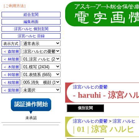
［ご利用方法］
総合玄関
編集画面
涼宮ハルヒ 個別玄関
涼宮ハルヒ 目録
表示方式
＜ 森階層
＜ 林階層
＜ 木階層
＜ 幹階層
＜ 枝階層
涼宮ハルヒの憂鬱
＜ 葉階層
- haruhi - 
認証操作開始
個別玄関
未承認
涼宮ハルヒの憂鬱
>
涼宮 ハルヒ
| 01 | 涼宮 ハルヒ