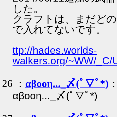
した。
クラフトは、まだどのw
で入れてないです。
ttp://hades.worlds-
walkers.org/~WW/_C/
26 ：
αβοοη..._〆(ﾟ▽ﾟ*)
：
αβοοη..._〆(ﾟ▽ﾟ*)