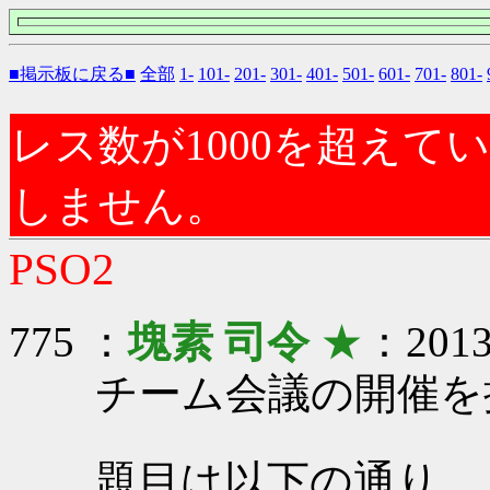
■掲示板に戻る■
全部
1-
101-
201-
301-
401-
501-
601-
701-
801-
レス数が1000を超え
しません。
PSO2
775 ：
塊素 司令
★
：2013/
チーム会議の開催を
題目は以下の通り。