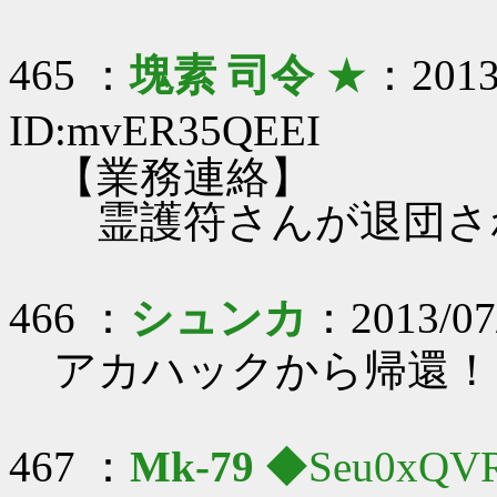
465 ：
塊素 司令
★
：2013/
ID:mvER35QEEI
【業務連絡】
霊護符さんが退団さ
466 ：
シュンカ
：2013/07
アカハックから帰還！
467 ：
Mk-79
◆Seu0xQV