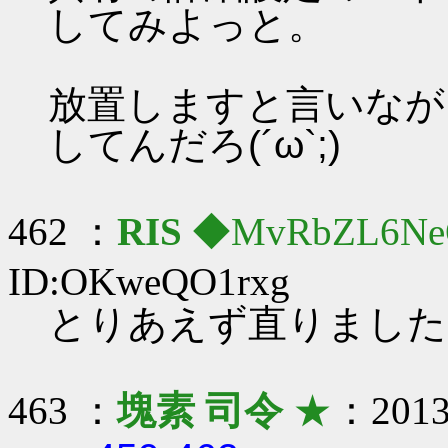
してみよっと。
放置しますと言いなが
してんだろ(´ω`;)
462 ：
RIS
◆MvRbZL6Ne
ID:OKweQO1rxg
とりあえず直りましたヽ
463 ：
塊素 司令
★
：2013/