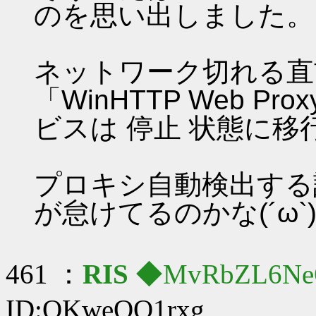
のを思い出しました。
ネットワーク切れる直
「WinHTTP Web Proxy 
ビスは 停止 状態に移
プロキシ自動検出する
が怠けてるのかな(´ω`
461 ：
RIS
◆MvRbZL6Ne
ID:OKweQO1rxg