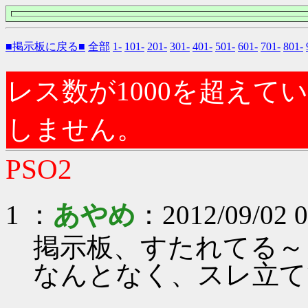
■掲示板に戻る■
全部
1-
101-
201-
301-
401-
501-
601-
701-
801-
レス数が1000を超え
しません。
PSO2
1 ：
あやめ
：2012/09/02 0
掲示板、すたれてる～
なんとなく、スレ立て