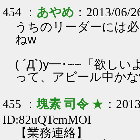
454 ：
あやめ
：2013/06/2
うちのリーダーには必
ねw
( ´Д`)y━･~~「欲
って、アピール中かな
455 ：
塊素 司令
★
：2013/
ID:82uQTcmMOI
【業務連絡】