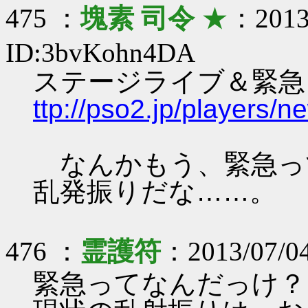
475 ：
塊素 司令
★
：2013/
ID:3bvKohn4DA
ステージライブ＆緊急
ttp://pso2.jp/players/
なんかもう、緊急っ
乱発振りだな……。
476 ：
霊護符
：2013/07/04
緊急ってなんだっけ？