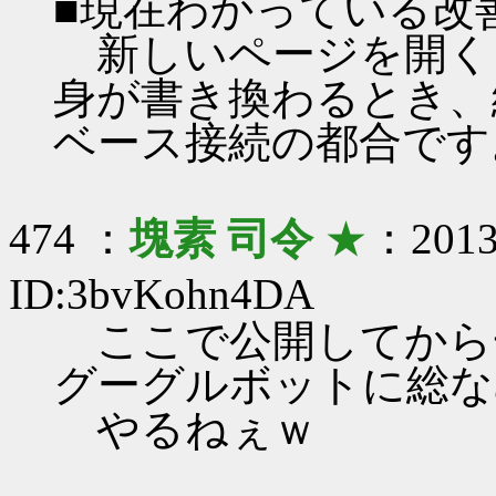
■現在わかっている改
新しいページを開く
身が書き換わるとき、
ベース接続の都合です
474 ：
塊素 司令
★
：2013/
ID:3bvKohn4DA
ここで公開してから
グーグルボットに総な
やるねぇｗ