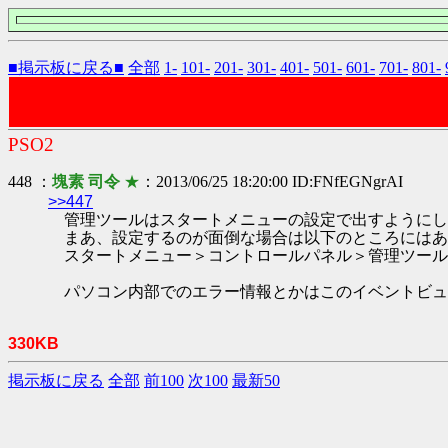
■掲示板に戻る■
全部
1-
101-
201-
301-
401-
501-
601-
701-
801-
PSO2
448 ：
塊素 司令
★
：2013/06/25 18:20:00 ID:FNfEGNgrAI
>>447
管理ツールはスタートメニューの設定で出すようにし
まあ、設定するのが面倒な場合は以下のところにはあ
スタートメニュー＞コントロールパネル＞管理ツール
パソコン内部でのエラー情報とかはこのイベントビュ
330KB
掲示板に戻る
全部
前100
次100
最新50