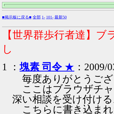
■掲示板に戻る■
全部
1-
101-
最新50
【世界群歩行者達】ブ
し
1 ：
塊素 司令
★
：2009/03
毎度ありがとうござ
ここはブラウザチャ
深い相談を受け付ける
こちらに書き込まれ