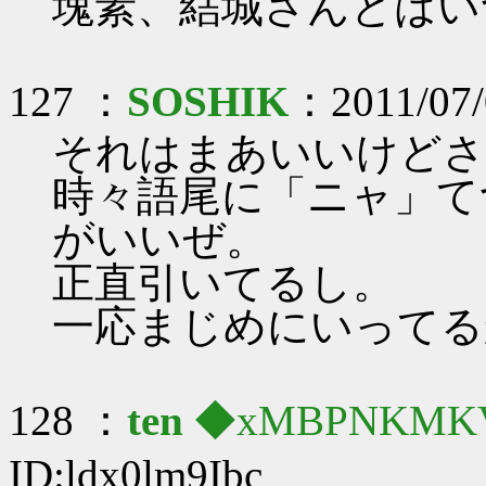
塊素、結城さんとはい
127 ：
SOSHIK
：2011/07/
それはまあいいけどさ
時々語尾に「ニャ」て
がいいぜ。
正直引いてるし。
一応まじめにいってる
128 ：
ten
◆xMBPNKMK
ID:ldx0lm9Ibc