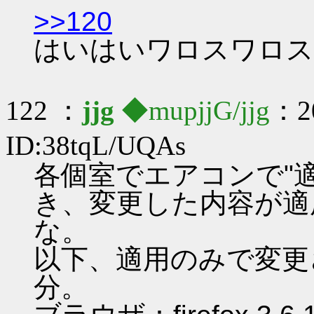
>>120
はいはいワロスワロス
122 ：
jjg
◆mupjjG/jjg
：20
ID:38tqL/UQAs
各個室でエアコンで"
き、変更した内容が適
な。
以下、適用のみで変更
分。