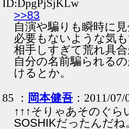
ID:DpgPjSjKLw
>>83
自演や騙りも瞬時に見
必要もないような気も
相手しすぎて荒れ具合
自分の名前騙られるの
けるとか。
85 ：
岡本健吾
：2011/07/
↑↑↑そりゃあそのぐ
SOSHIKだったんだね