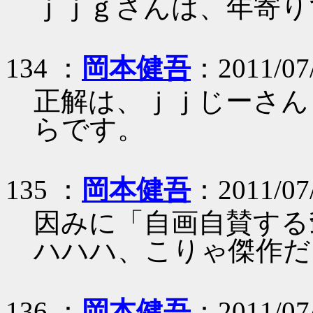
ｊｊｇさんは、年寄り
134 ：
岡本健吾
：2011/07/
正解は、ｊｊじーさん
らです。
135 ：
岡本健吾
：2011/07/
因みに「自画自賛する
ハハハ、こりゃ傑作だ
136 ：
岡本健吾
：2011/07/