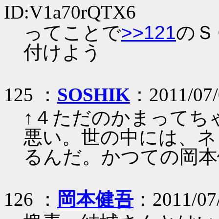
ID:V1a70rQTX6
ってことで
>>121
のＳ
付けよう
125 ：
SOSHIK
：2011/07/
↑４ただのかまってちゃ
悪い。世の中には、ネ
るんだ。かつての岡本
126 ：
岡本健吾
：2011/07/