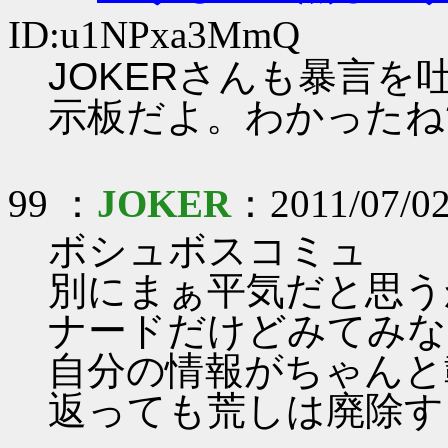
ID:u1NPxa3MmQ
JOKERさんも暴言
示板だよ。わかったね
99 ：
JOKER
：2011/07/02
ボシュボスコミュ
別にまぁ平気だと思う
ナードだけどみてみな
自分の情報がちゃんと
返っても荒しは廃除す