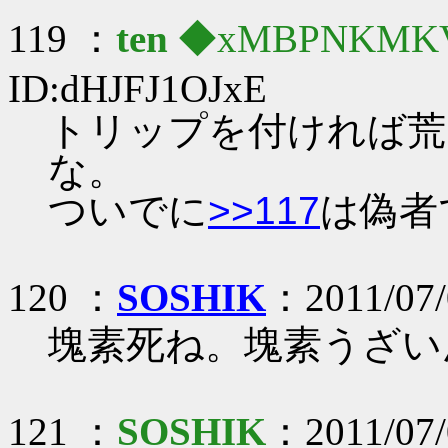
119 ：
ten
◆xMBPNKMK
ID:dHJFJ1OJxE
トリップを付ければ荒
な。
ついでに
>>117
は偽者
120 ：
SOSHIK
：2011/07/
塊素死ね。塊素うざい
121 ：
SOSHIK
：2011/07/