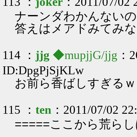
113 ：
joker
：2011/07/02 
ナーンダわかんないの
答えはメアドみてみな
114 ：
jjg
◆mupjjG/jjg
：20
ID:DpgPjSjKLw
お前ら香ばしすぎるｗ
115 ：
ten
：2011/07/02 22:
=====ここから荒らし