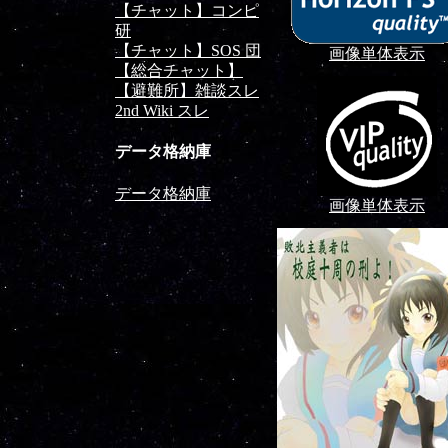
【チャット】コンピ
研
【チャット】SOS 団
画像単体表示
【総合チャット】
【避難所】雑談スレ
2nd Wiki スレ
データ格納庫
データ格納庫
画像単体表示