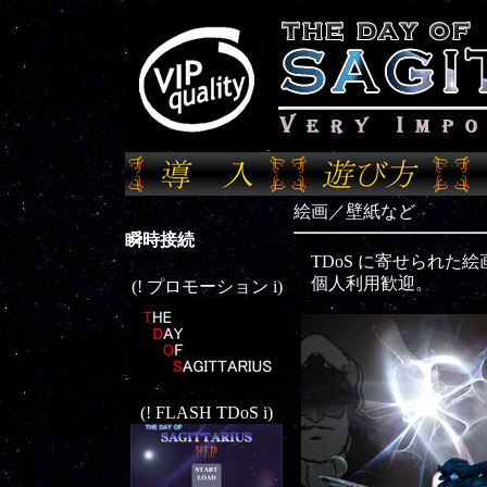
絵画／壁紙など
瞬時接続
TDoS に寄せられた
個人利用歓迎。
(! プロモーション i)
(! FLASH TDoS i)