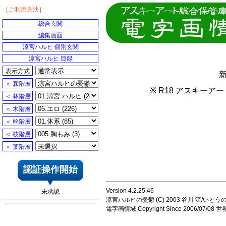
［ご利用方法］
総合玄関
編集画面
涼宮ハルヒ 個別玄関
涼宮ハルヒ 目録
表示方式
＜ 森階層
※ R18 アスキー
＜ 林階層
＜ 木階層
＜ 幹階層
＜ 枝階層
＜ 葉階層
認証操作開始
Version 4.2.25.46
未承認
涼宮ハルヒの憂鬱 (C) 2003 谷川 流/いとうのいじ 
電字画情域 Copyright Since 2006/07/0