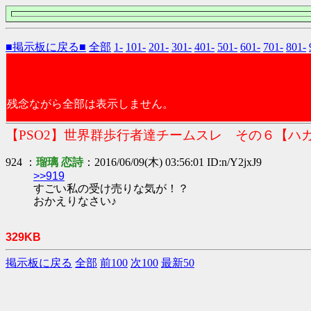
■掲示板に戻る■
全部
1-
101-
201-
301-
401-
501-
601-
701-
801-
残念ながら全部は表示しません。
【PSO2】世界群歩行者達チームスレ その６【ハ
924 ：
瑠璃 恋詩
：2016/06/09(木) 03:56:01 ID:n/Y2jxJ9
>>919
すごい私の受け売りな気が！？
おかえりなさい♪
329KB
掲示板に戻る
全部
前100
次100
最新50