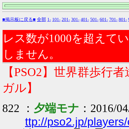
■掲示板に戻る■
全部
1-
101-
201-
301-
401-
501-
601-
701-
801-
レス数が1000を超え
しません。
【PSO2】世界群歩行
ガル】
822 ：
夕端モナ
：2016/04
ttp://pso2.jp/player