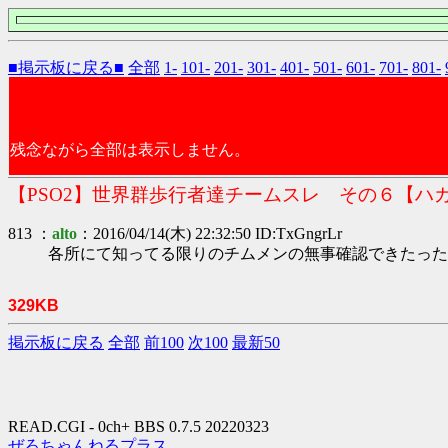
■掲示板に戻る■
全部
1-
101-
201-
301-
401-
501-
601-
701-
801-
残念ながら全部は表示しません。
【PSO2】世界群歩行者達チームスレ その６【ハ
813 ：
alto
：2016/04/14(木) 22:32:50 ID:TxGngrLr
各所にて知ってる限りのチムメンの無事確認できたった
329KB
掲示板に戻る
全部
前100
次100
最新50
READ.CGI - 0ch+ BBS 0.7.5 20220323
ぜろちゃんねるプラス