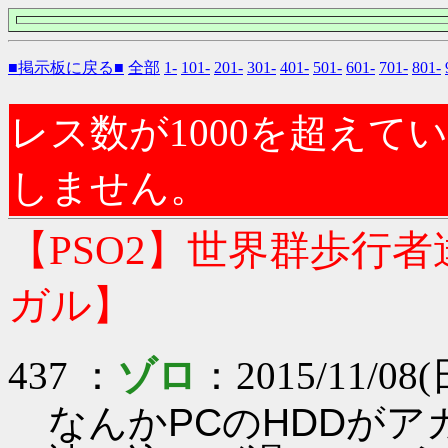
■掲示板に戻る■
全部
1-
101-
201-
301-
401-
501-
601-
701-
801-
レス数が1000を超え
しません。
【PSO2】世界群歩行
ガル】
437 ：
ゾロ
：2015/11/08(日
なんかPCのHDDがア