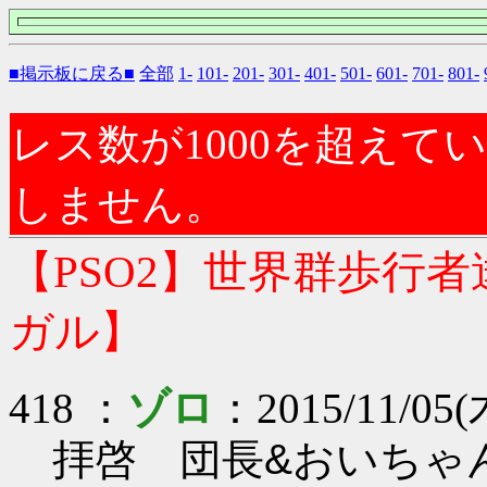
■掲示板に戻る■
全部
1-
101-
201-
301-
401-
501-
601-
701-
801-
レス数が1000を超え
しません。
【PSO2】世界群歩行
ガル】
418 ：
ゾロ
：2015/11/05(木
拝啓 団長&おいちゃ