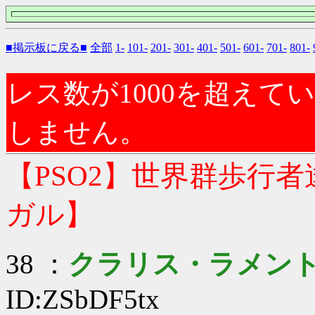
■掲示板に戻る■
全部
1-
101-
201-
301-
401-
501-
601-
701-
801-
レス数が1000を超え
しません。
【PSO2】世界群歩行
ガル】
38 ：
クラリス・ラメン
ID:ZSbDF5tx