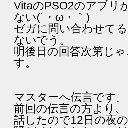
VitaのPSO2のア
ない(´・ω・｀)
ゼガに問い合わせてる
ないでう。
明後日の回答次第じゃ
す。
マスターへ伝言です。
前回の伝言の方より、
話したので12日の夜