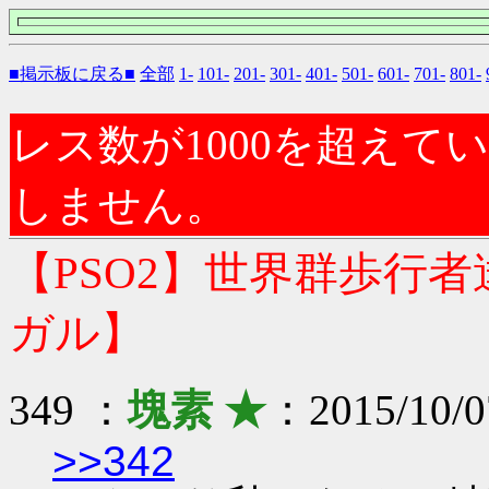
■掲示板に戻る■
全部
1-
101-
201-
301-
401-
501-
601-
701-
801-
レス数が1000を超え
しません。
【PSO2】世界群歩行
ガル】
349 ：
塊素 ★
：2015/10/0
>>342