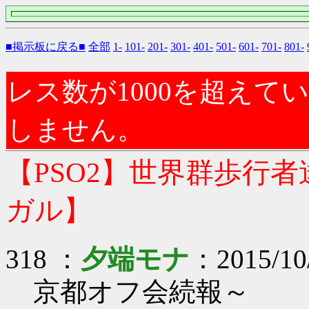
■掲示板に戻る■
全部
1-
101-
201-
301-
401-
501-
601-
701-
801-
レス数が1000を超え
しません。
【PSO2】世界群歩行
ガル】
318 ：
夕端モナ
：2015/10
京都オフ会続報～