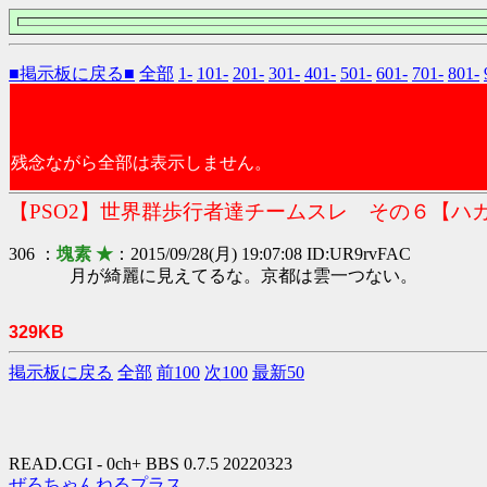
■掲示板に戻る■
全部
1-
101-
201-
301-
401-
501-
601-
701-
801-
残念ながら全部は表示しません。
【PSO2】世界群歩行者達チームスレ その６【ハ
306 ：
塊素 ★
：2015/09/28(月) 19:07:08 ID:UR9rvFAC
月が綺麗に見えてるな。京都は雲一つない。
329KB
掲示板に戻る
全部
前100
次100
最新50
READ.CGI - 0ch+ BBS 0.7.5 20220323
ぜろちゃんねるプラス