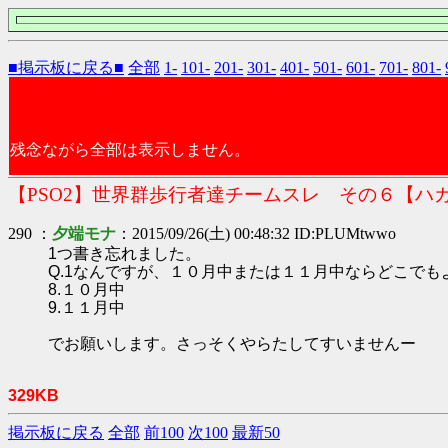
■掲示板に戻る■
全部
1-
101-
201-
301-
401-
501-
601-
701-
801-
残念ながら全部は表示しません。
【PSO2】世界群歩行者達チームスレ その６【ハ
290 ：
夕端モナ
：2015/09/26(土) 00:48:32 ID:PLUMtwwo
1つ書き忘れました。
Q.1なんですが、１０月中または１１月中ならどこでも
8.１０月中
9.１１月中
でお願いします。さっそくやらたしてすいませんー
329KB
掲示板に戻る
全部
前100
次100
最新50