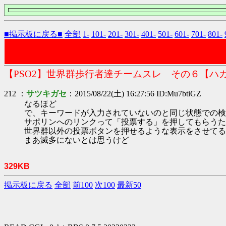
■掲示板に戻る■
全部
1-
101-
201-
301-
401-
501-
601-
701-
801-
【PSO2】世界群歩行者達チームスレ その６【ハ
212 ：
サツキガセ
：2015/08/22(土) 16:27:56 ID:Mu7btiGZ
なるほど
で、キーワードが入力されていないのと同じ状態での検
サポリンへのリンクって「投票する」を押してもらうた
世界群以外の投票ボタンを押せるような表示をさせてる
まあ滅多にないとは思うけど
329KB
掲示板に戻る
全部
前100
次100
最新50