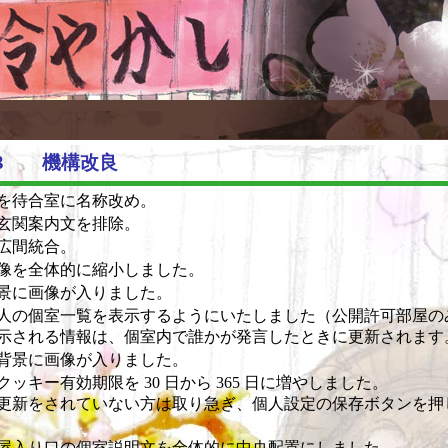
5/13 機構改良
を待合室に名称改め。
玄関案内文を排除。
広間統合。
像を全体的に縮小しました。
景に画像が入りました。
人の個室一覧を表示するようにいたしました（公開許可部屋の
示される情報は、個室内で誰かが発言したときに更新されます
背景に画像が入りました。
ッキー有効期限を 30 日から 365 日に増やしました。
更新をされていない方は取り急ぎ、個人設定の保存ボタンを押
屋入り口の個室説明文を全体的に中央配置にしました。