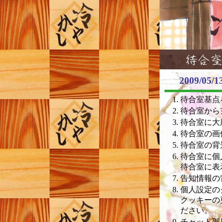
2009/0
待合室基点
待合室から
待合室に大
待合室の画
待合室の背
待合室に個
待合室に表
告知情報の
個人設定のク
クッキーの
ださい。
チャット部