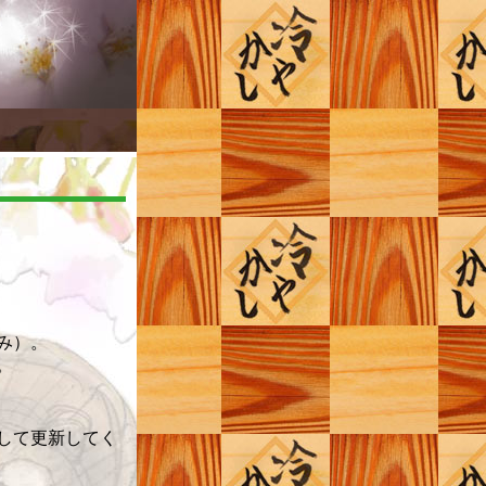
み）。
。
して更新してく