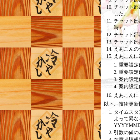
チャット部
した。
チャット部
時）。
チャット部
チャット部
えあこんの
えあこんに
重要設定
重要設定
案内設定
案内設定
えあこんに
以下、技術更新
タイムスタ
よって異な
YYYYMM
引数の値の加
在室者情報操