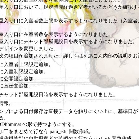
屋入り口において、規定時間経過退室者がいるかどうか確認す
屋入り口に入室者数上限を表示するようになりました（入室者
屋入り口に在室者数を表示するようになりました。
屋入り口にチャット部屋開設日を表示するようになりました。
デザインを変更しました。
次の項目が追加されました。詳しくはえあこん内部の説明をお
に入室者上限設定追加。
に入室制限設定追加。
に公開設定追加。
に宣伝文追加。
チャット部屋開設日時を表示するようになりました。
情報。
ンプによる日付保存は直接データを触りにくい上に、基準日が
る。
DDhhmmss の形で持つようにする。
工をまとめて行なう para_edit 関数作成。
作機能部に自動退室者の確認のみ行なう e_check 関数作成。