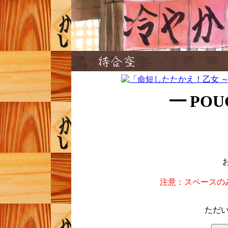
━ POU
注意：スペースの
ただい