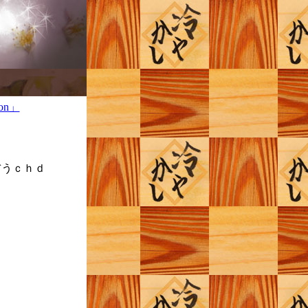
ぢうｃｈｄ