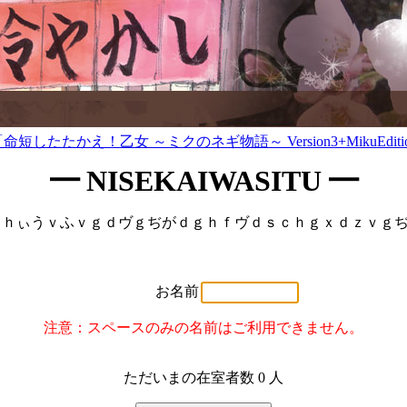
━ NISEKAIWASITU ━
ｘｖｈぃうｖふｖｇｄヴｇぢがｄｇｈｆヴｄｓｃｈｇｘｄｚｖｇ
お名前
注意：スペースのみの名前はご利用できません。
ただいまの在室者数 0 人