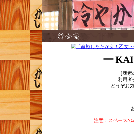
━ KA
［塊素
利用者
どうぞお
注意：スペースの