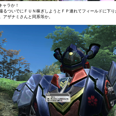
っぱいキャラか！
撮るついでにＦＵＮ稼ぎしようとＦＰ連れてフィールドに下り
。アザナミさんと同系等か。