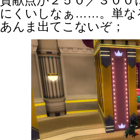
貢献点が２５０／３００
にくいしなぁ……。単な
あんま出てこないぞ；