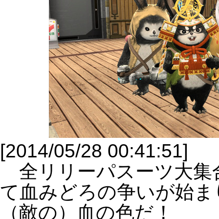
[2014/05/28 00:41:51]
全リリーパスーツ大集
て血みどろの争いが始ま
（敵の）血の色だ！