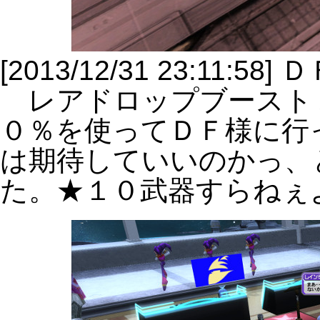
[2013/12/31 23:11:58]
レアドロップブースト
０％を使ってＤＦ様に行
は期待していいのかっ、
た。★１０武器すらねぇよヽ(`