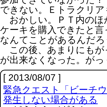
できない。Ｅトラクリア
おかしい。ＰＴ内のほ
ケーキを購入できたと言
なんてことがあるんだろ
この後、あまりにもが
が出来なくなった。がっ
[ 2013/08/07 ]
緊急クエスト「ビーチウ
発生しない場合がある