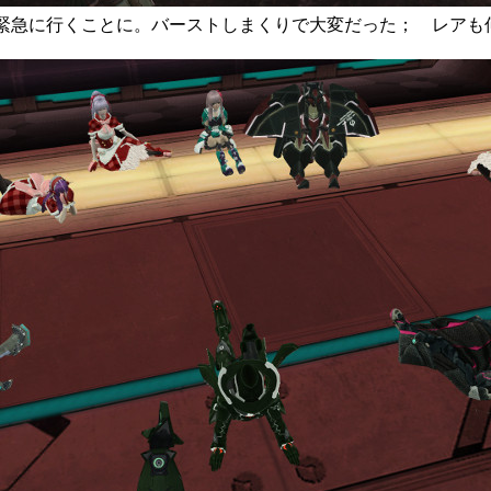
] 今回はみんなで緊急に行くことに。バーストしまくりで大変だった； レ