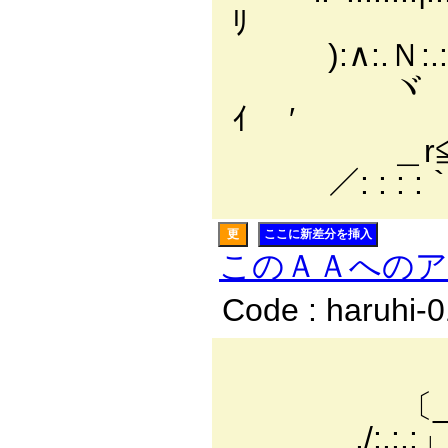
ﾘ
):∧:.Ｎ:.:.:.∧
ヾ ＼ﾄ :.メ 
ｲ ′
＿r≦⌒`￢
／: : : :｀
更
ここに新差分を挿入
このＡＡへの
Code : haruhi-
／:.:.:./
〔_￣￣ｿ:.:.:.:/
./:.:.:」 〈/:.:.:.: