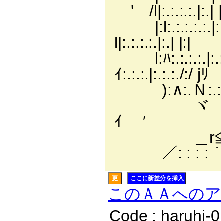
ゞ' /l|:.:.:.:.|:.| |
|:l:.:.:.:.
l|:.:.:.:.|:.| |:|
l:ﾊ:.:.:.:.|
ｲ:.:.:.|:.:.:./:/ jﾘ
):∧:.Ｎ:.:.:.∧
ヾ ＼ﾄ :.メ 
ｲ ′
＿r≦⌒`￢
／: : : :｀
更
ここに新差分を挿入
このＡＡへの
Code : haruhi-