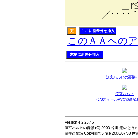
＿r≦⌒`￢
／: : : :｀
更
ここに新差分を挿入
このＡＡへの
末尾に新差分挿入
涼宮ハルヒの憂鬱 (2
涼宮ハルヒ
(1/8スケールPVC塗装済
Version 4.2.25.46
涼宮ハルヒの憂鬱 (C) 2003 谷川 流/いとうのいじ 
電字画情域 Copyright Since 2006/07/0