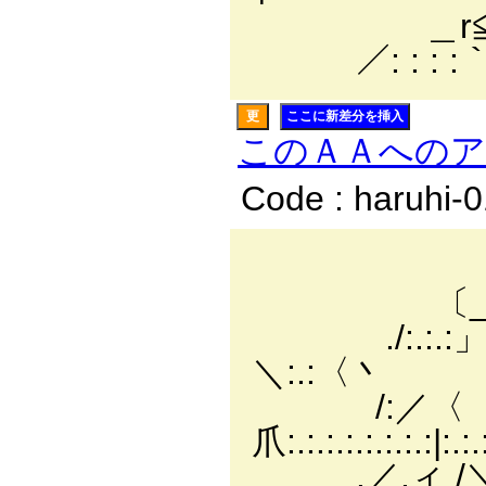
＿r≦⌒`￢
／: : : :｀
更
ここに新差分を挿入
このＡＡへの
Code : haruhi-
／:.:.:./
〔_￣￣ｿ:.:.:.:/
./:.:.:」 〈/:.:.:.:
＼:.:〈丶
/:／〈 |:.:.:.:
爪:.:.:.:.:.:.:.:|:.:
.／.ィ /＼|:.:.:.