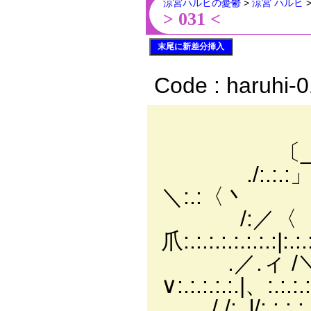
涼宮ハルヒの憂鬱
>
涼宮 ハルヒ
> 031 <
末尾に新差分挿入
Code : haruhi-
／:.:.:./
〔_￣￣ｿ:.:.:.:/
./:.:.:」 〈/:.:.:.:
＼:.:〈丶
/:／〈 |:.:.:.:
爪:.:.:.:.:.:.:.:|:.:
.／.ィ /＼|:.:.:.
∨:.:.:.:.:.|、:.:.:
/ /:. l/:.:.:.:.|