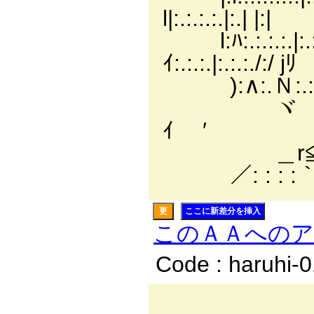
l|:.:.:.:.|:.| |:|
l:ﾊ:.:.:.:.|:
ｲ:.:.:.|:.:.:./:/ jﾘ
):∧:.Ｎ:.:.:.∧
ヾ ＼ﾄ :.メ 
ｲ ′
＿r≦⌒`￢
／: : : :｀
更
ここに新差分を挿入
このＡＡへの
Code : haruhi-
／:.:.:./