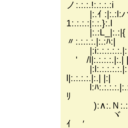
ノ:.:.:.!:.:.:.:i
|:.ｲ :|:.:
1:.:.:.:|:.:.}:.l
|:.:L_|:.:|
〃:.:.:.:.|:.:ﾊ:|
|:i:.:.:.
ゞ' /l|:.:.:.:.|:.| |
|:l:.:.:.:.
l|:.:.:.:.|:.| |:|
l:ﾊ:.:.:.:.|:.:从
ﾘ
):∧:.Ｎ:.:.:.∧
ヾ ＼ﾄ :.メ 
ｲ ′