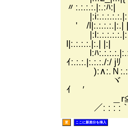
〃:.:.:.:.|:.:ﾊ:|
|:i:.:.:.
ゞ' /l|:.:.:.:.|:.| |
|:l:.:.:.:.
l|:.:.:.:.|:.| |:|
l:ﾊ:.:.:.:.|
ｲ:.:.:.|:.:.:./:/ jﾘ
):∧:.Ｎ:.:.:.∧
ヾ ＼ﾄ :.メ 
ｲ ′
＿r≦⌒`￢
／: : : :｀
更
ここに新差分を挿入