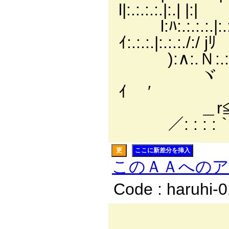
l|:.:.:.:.|:.| |:|
l:ﾊ:.:.:.:.|
ｲ:.:.:.|:.:.:./:/ jﾘ
):∧:.Ｎ:.:.:.∧
ヾ ＼ﾄ :.メ 
ｲ ′
＿r≦⌒`￢
／: : : :｀
更
ここに新差分を挿入
このＡＡへの
Code : haruhi-
／:.:.:./