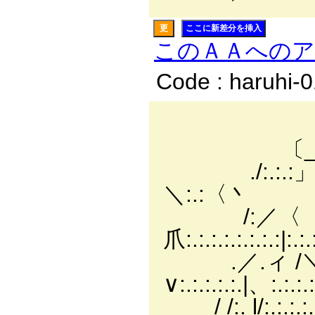
更
ここに新差分を挿入
このＡＡへの
Code : haruhi-
／:.:.:./
〔_￣￣ｿ:.:.:.:/
./:.:.:」 〈/:.:.:.:
＼:.:〈丶
/:／〈 |:.:.:.:
爪:.:.:.:.:.:.:.:|:.:
.／.ィ /＼|:.:.:.
∨:.:.:.:.:.|、:.:.:
/ /:. l/:.:.:.:.|