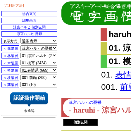
［ご利用方法］
総合玄関
編集画面
涼宮ハルヒ 個別玄関
har
涼宮ハルヒ 目録
表示方式
01.
＜ 森階層
＜ 林階層
01. 
＜ 木階層
＜ 幹階層
01.
表
＜ 枝階層
001.
前
＜ 葉階層
認証操作開始
涼宮ハルヒの憂鬱
- haruhi - 
未承認
個別玄関