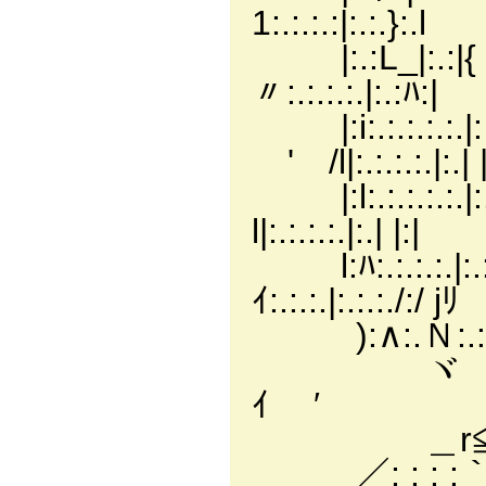
1:.:.:.:|:.:.}:.l
|:.:L_|:.:|
〃:.:.:.:.|:.:ﾊ:|
|:i:.:.:.
ゞ' /l|:.:.:.:.|:.| |
|:l:.:.:.:.
l|:.:.:.:.|:.| |:|
l:ﾊ:.:.:.:.|
ｲ:.:.:.|:.:.:./:/ jﾘ
):∧:.Ｎ:.:.:.∧
ヾ ＼ﾄ :.メ 
ｲ ′
＿r≦⌒`￢
／: : : :｀