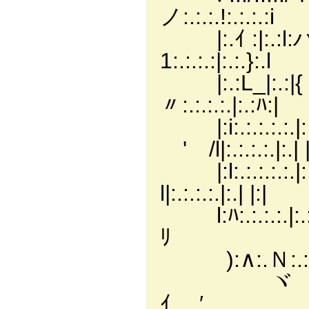
ノ:.:.:.!:.:.:.:i
|:.ｲ :|:.:
1:.:.:.:|:.:.}:.l
|:.:L_|:.:|
〃:.:.:.:.|:.:ﾊ:|
|:i:.:.:.
ゞ' /l|:.:.:.:.|:.| |
|:l:.:.:.:.
l|:.:.:.:.|:.| |:|
l:ﾊ:.:.:.:.|:.:
ﾘ
):∧:.Ｎ:.:.:.∧
ヾ ＼ﾄ :.メ 
ｲ ′