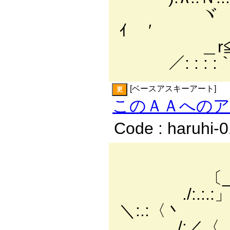
ヾ ＼ﾄ :.メ 
ｲ ′
＿r≦⌒`￢
／: : : :｀
[ベースアスキーアート]
更
このＡＡへの
Code : haruhi-
／:.:.:./
〔_￣￣ｿ:.:.:.:/
./:.:.:」 〈/:.:.:.:
＼:.:〈丶
/:／〈 |:.:.:.: