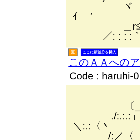
ヾ ＼ﾄ :.メ 
ｲ ′
＿r≦⌒`￢
／: : : :｀
更
ここに新差分を挿入
このＡＡへの
Code : haruhi-
／:.:.:./
〔_￣￣ｿ:.:.:.:/
./:.:.:」 〈/:.:.:.:
＼:.:〈丶
/:／〈 |:.:.:.: