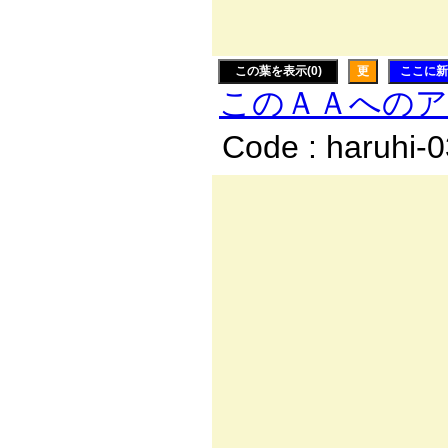
| 
この葉を表示(0)
更
ここに新
このＡＡへの
Code : haruhi-
-=
／ : : 
/ｨ: /_
./ｨﾑy;
ｊﾊ `
|八 
}ﾊム
工