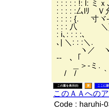
: : : : : !: l: ミｘ､ 
: : : : :厶lﾘ Ｖ允'. :
: : : : {. 寸ヾ-' 
: : : 八 ＼}}=ミ
: i､: : : :､ ＼
､| ＼: : :＼.
ヽ／ ヽ '.
‐- ､「 '.
＿＞-ミ. 
/ / 
この葉を表示(0)
更
ここに新
このＡＡへの
Code : haruhi-