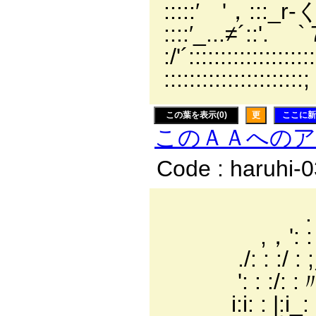
:::::′ '，:
::::′_...≠´::
:/'´:::::::::::::
::::::::::::::::::::::;
この葉を表示(0)
更
ここに新
このＡＡへの
Code : haruhi-
. ´￣
,，': : : : : 
./: : :/ : ;／:
': : :/: :〃: : : 
i:i: : |:i_: |!: 