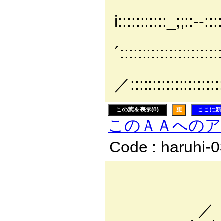
/､::::::::i
i:::::::::::_;;::-‐::
,厶::ヽ::::| .
´::::::::::::::::::::
｝:::i::/::::
／:::::::::::::::::::::
この葉を表示(0)
更
ここに新
このＡＡへの
Code : haruhi-
_入.ｲ
.イア : : :
／「: : : : : 