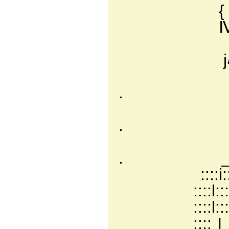
{ : : : / : 
Ⅳ: : |! /:
!| ! : Ⅳ
jﾊ: : Ⅵ
Ⅵ : ト
. 八 :
Ⅵ :|
. Ⅵ
/∧|ヽ
. _ .. 
::::i:::::
::::l:::::::
::::l::::::::::
::::ｌ:::::::::::