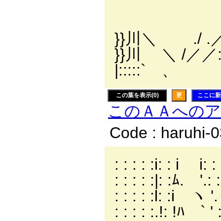
＼ _
/＼／ 
}}川＼ .
}}川 ＼ /／／::
|:::::` 、
この葉を表示(0)
更
ここに新
このＡＡへの
Code : haruhi-
: : : : :i: : i i: : : 
: : : : :|: :ﾑ. '.: : :
: : : : :l: :i ヽ '. : 
: : : : :.!: !ﾊ ` ' :