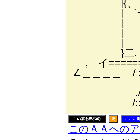
|{、 ` 
| `ー-r---ァ
| r' /::::::
| ﾉ /:::::::::
| { ./:::::::::
}二. }／/:::::
, イ======|:/::::
∠＿＿＿＿__/::::::::
/:::::::::::
./::::::::::::::
/::::::::::::::::
この葉を表示(0)
更
ここに新
このＡＡへの