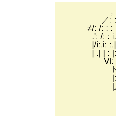
,，': : : : : : 
／: : : : : : : :
≠/: /: : : : : : : 
.': /: : i.: :. :. 
|/i:.i: :.|: : :/:
| .| | : |: Xヽ: |
Ⅵ: :V=ﾐ、＼ -
ﾄ､: . .ﾋ! ¨
|: `ﾊ ﾉ
|入 ‘､ ｀
＼iヽ 
＼__ 
＿