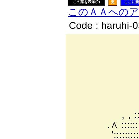
この葉を表示(0)
更
ここに新
このＡＡへの
Code : haruhi-
Ⅵ: : : i
＼＼l i
从ﾐ-
＼ 
.>､
／八 ￣´
.，:::::7:
,，:::´:::::::: /
.∧ :::::::::::: /
':::::;::::::::::