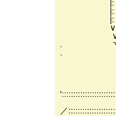
|: : : : : :
|: : : : :
|: /: : : 
∨ i、:/ :/
∨|∨ 
. 寸 ∨ /
. ∨ i:
寸: : | ヽ
＼:| i:::::
ﾞ| |､:::/ 
}::V:
':::::::::::::::::::::::
∨:::
／:::::::::::::::::::::