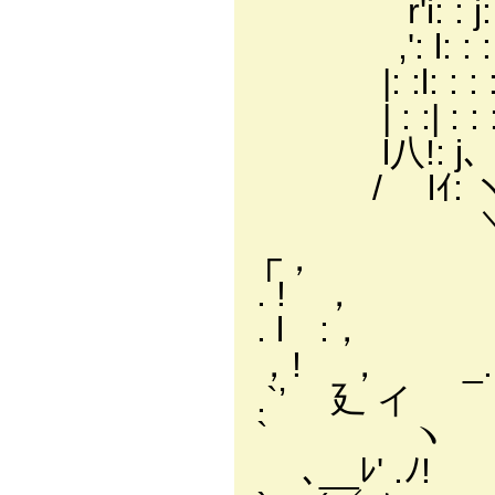
r'i: : j: : : : 
,': l: : : : : 
|: :l: : : :＿ム
| : :| : : 
l八!: j、
/ lｲ: 
＼: ト
┌， 寸 ＞
. ! ， rﾞ
. l 
，! ， _.
.`’ 廴 イ 
` ヽ ヽ
､__ﾚ' 