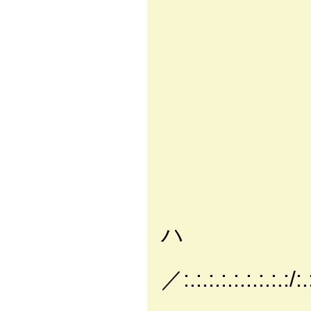
｀ヽ、_ ノ八
′ ）
i
｀
_j 
j⌒Vi
,.ｲ!:.:
_ ,.イ:/ｲ:_
/:.:.:.:.
l.:.:.:／//:.
ハ
l:.ｉ!:|.
／:.:.:.:.:.:.:.:.:/:.:
ｌ:.i!: