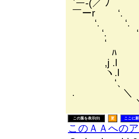
`ー-(／
￣ーr 
‘. ‘.
‘. ‘.
‘ ‘.
ﾊ ヽ
,j 
ヽ.l 「
‘、 l
. ＼ ' 
＼__.ノ
この葉を表示(0)
更
ここに新
このＡＡへの