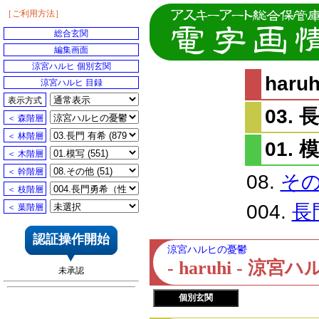
［ご利用方法］
総合玄関
編集画面
涼宮ハルヒ 個別玄関
har
涼宮ハルヒ 目録
表示方式
03. 
＜ 森階層
＜ 林階層
01. 
＜ 木階層
＜ 幹階層
08.
そ
＜ 枝階層
004.
長
＜ 葉階層
認証操作開始
涼宮ハルヒの憂鬱
- haruhi - 
未承認
個別玄関