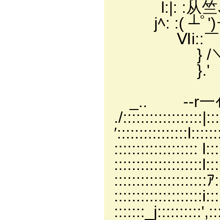
l:|: :从竺､､: 
jﾍ: :( ┴ﾟ')ー(
Ⅵi::￣´ 、
} /＼ ‐-
}.' 
/〈,､_
_.. --r一
./:::::::::::::::::
′::::::::::::::::l:::
::::::::::::::::::: l
::::::::::::::::::::l:
:::::::::::::::::::::
::::::::::::::::::::i:
:::::::_j::::::::::',:::