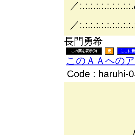
／:.:.:.:.:.:.:.:.:.:./
l:.:!i
／:.:.:.:.:.:.:.:.:.:.:.
長門勇希
この葉を表示(0)
更
ここに新
このＡＡへの
Code : haruhi-
/ _ . 
{／: : : 
⌒>ゝ : : : 
. :´: : :／ : 
/ : : : :/: : :