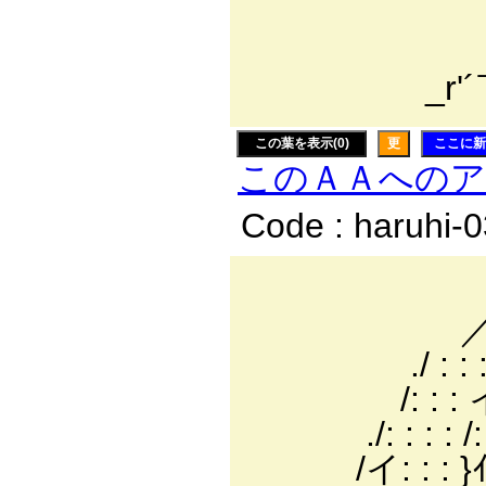
, -'::
__.. イ::::
_r'´￣::::::
この葉を表示(0)
更
ここに新
このＡＡへの
Code : haruhi-
_.. -
／: : : : : 
./ : : : ／ : :
/: : : イ: //: :
./: : : : /: :jﾉ
/イ: : : }ｲ: : 