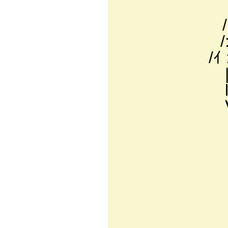
／: : : : : :/:
/: : : : : : :/:,
/: : : i: : : : :
/ｲ : :｜: : : : j 
| : : 八: : : :
l :i: i: : :＼
Ⅵ｜: !; ; ;
Ⅵ: 从: r
}＼: ､ゝ.
) :
/ﾍ: :
}/ 
/ｲへ
__j 