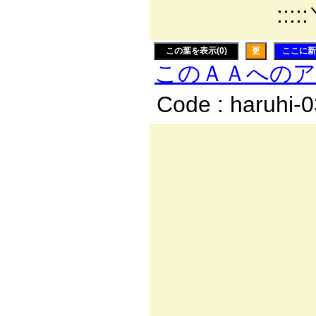
:::::＼:::::::::
この葉を表示(0)
更
ここに新
このＡＡへの
Code : haruhi-
_,,
／
/
/r!
^/,| 
ｼ| ! 
Yv `
ﾚ 