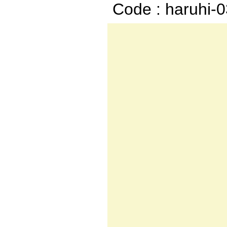
Code : haruhi-
_
. ..-－:
. .イ:.:.:.:
ー=彡イ:.:.:.:.:
/:/:.:.:.:.:.:
/:/:.:.: : /:.:
!/:./:.: /:/:./
/|i!|:.: /:/:.
ヾ|:./:/:!/斤ｚ
i/从/） "´__l
｛｝ ￣ |!|:
く !从 :.