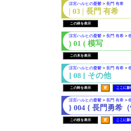
涼宮ハルヒの憂鬱
>
長門 有希
| 03 | 長門 有希
この林を表示
涼宮ハルヒの憂鬱
>
長門 有希
>
) 01 ( 模写
この木を表示
涼宮ハルヒの憂鬱
>
長門 有希
>
] 08 [ その他
この幹を表示
更
ここに新
涼宮ハルヒの憂鬱
>
長門 有希
>
} 004 { 長門勇
この枝を表示
更
ここに新