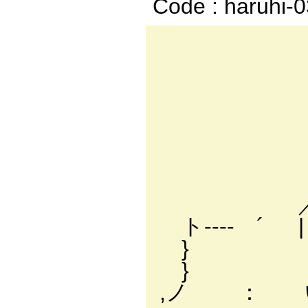
Code : haruhi-
|
|
＿_
. '´:
.ｲ ／: : 
／｜ ./: : :
ト---- ´ | 厶:
} .! ｜
} .l 八_
,ノ ： い