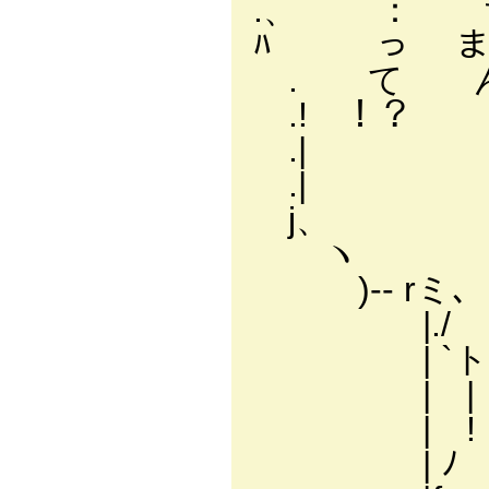
.、 ： ち
ﾊ っ ま 7 
. て ん .'
.! ！？ 
.| { 
.| {
j、 
ヽ r
)-‐ 
|./
| `ト､__i
| | V/////
| ! .ﾊ////
| ﾉ ⌒ミ＜.