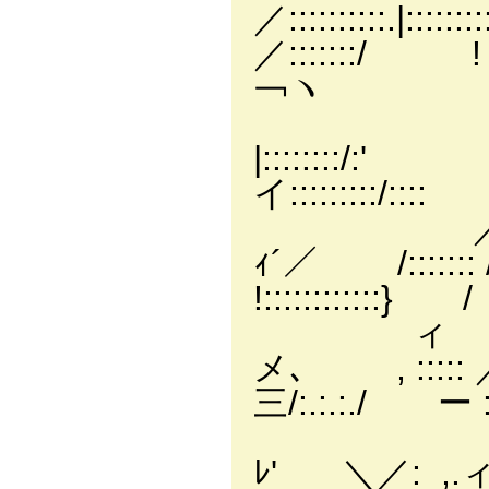
／::::::::::.|:::
／:::::::/ !
￢ヽ
, '::/:::
|::::::::/:' |
イ:::::::::/:
／ィ!f ::::::
ｨ´／ /::::::: 
!::::::::::::} /
ィ /:!!::::::
メ､ , ::::: ／:
三/:.:.:./ ゝー
/::::|!::::
ﾚ'_ ＼／:_,.ィ::::::