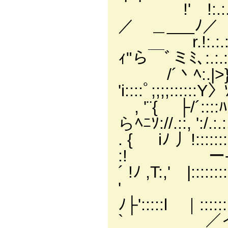
!' !:.:.:i |:ヽ:
／ ＿___ﾉ／ /:.:.:.:
r.!:.:.:! l.:
ｨ"ら￣ﾞミﾐ､:.:.:.:.:/.
/´丶ﾍ:.|>
'i::::ﾟ;;;;::::::Y〉ｿ
, '¨{ ├/
らﾍﾆｿ://.::, ':/.:.:.
. { iﾉ 丿!
:! ー-､ソ'. ／
´ !ﾉ ,T:,'
' ／／: , '.:
ﾉ├':::::l ｜:
` ／イ´: .:.:.::