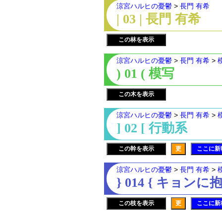
涼宮ハルヒの憂鬱
>
長門 有希
| 03 | 長門 有希
この林を表示
涼宮ハルヒの憂鬱
>
長門 有希
>
) 01 ( 模写
この木を表示
涼宮ハルヒの憂鬱
>
長門 有希
>
] 02 [ 行動系
この幹を表示
更
ここに新
涼宮ハルヒの憂鬱
>
長門 有希
>
} 014 { キョン
この枝を表示
更
ここに新