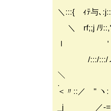
∨Ｎ'::
＼:::{ ｨﾃ与､:j::::
ｨｧ'´￣
＼ rf;;j /ﾘ::,' :
／ ﾉ＞
ｌ ' ''‐ ' 
ﾊ. l"
/:::/:::/
ﾉ j│
＼ ｨ':／;イ(:
. /‐^! 
＜〃::／ " ヽ: : : 
/ 
_j ／-= ' , ｨ_ﾆ二