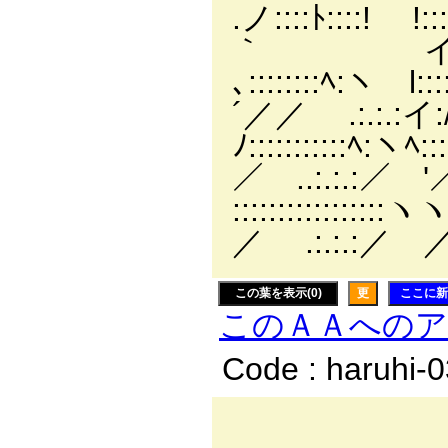
.ノ::::ﾄ::::!
｀ イ´/ .:.:.:
､::::::::ﾍ:ヽ
´／／ .:.:.:イ:/／_ -´
ﾉ:::::::::
／ ..:.:.:／ '／::::::
:::::::::
／ .:.:.:／ ／::::::::
この葉を表示(0)
更
ここに新
このＡＡへの
Code : haruhi-