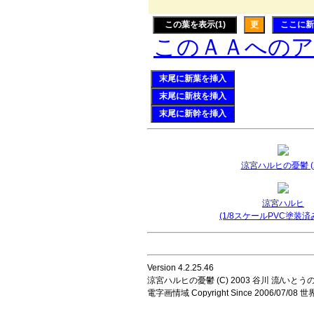
この葉を表示(1)
更
ここに新
このＡＡへの
末尾に新葉を挿入
末尾に新枝を挿入
末尾に新幹を挿入
涼宮ハルヒの憂鬱 (2
涼宮ハルヒ
(1/8スケールPVC塗装済
Version 4.2.25.46
涼宮ハルヒの憂鬱 (C) 2003 谷川 流/いとうのいじ 
電字画情域 Copyright Since 2006/07/0