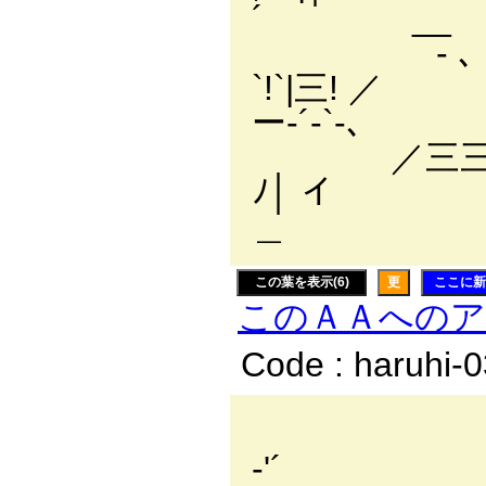
´ __
ゝ- ､ ノ
`!`|
ー‐´-`-､
／三三三三
ﾉ│ 
＿
この葉を表示(6)
更
ここに新
このＡＡへの
Code : haruhi-
‐'´