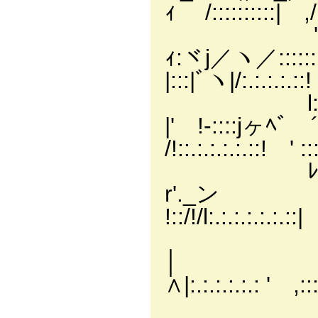
ｨ /::::::::::| ,/
'::: ∧::::::
ｨ:ヾj／ヽ／:::::::: 
|:::|ﾞヽ|/:.:.:.:.::!
l::::/ j:::
|' !-::::jヶﾍﾞ ´ー
/!::.:.:.:.:.::! ' :::
ﾚ' ｲ::::::ゝ
r'._ン ィ／
!::/!/l:.:.:.:.:.:.::|
/i |::ｨ::::
│ ｲﾃ:r､ /
∧|:.:.:.:.:.: ' ,
j!: ﾚﾍ:::