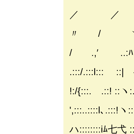
／ 
ｰ=ァ'
〃 / ヽ:..
/ｲ/ .
/ .,′ ..:ﾊ::.
〃 / 
.:::/.:::l::: ::|
/' ,′.::
!:/{:::. .::! ::ヽ:. 
| ::/::
',:::..::::l､.:::!ヽ::.
l ::{
ハ::::::::iﾑ七弋 :::ｌ