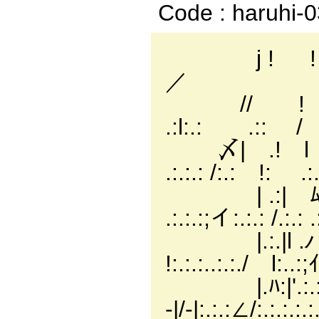
Code : haruhi-
j ! ! .
／ l
// ! .:
.:l:.: .::
〆| .! l .:.:
.:.:.: /:.: !: .:.:
| .:| ﾑ .:.:/
.:.:.:;イ:.:.: /.:.: .:.
|.:.|l .ハ :.:.l.
!:.:.:..:.:./ l:..:;ｲ:
|.ﾊ:|'.:.:ﾄ､:.
‐|/-|:.:.:∠/:.:.:.:.:.: