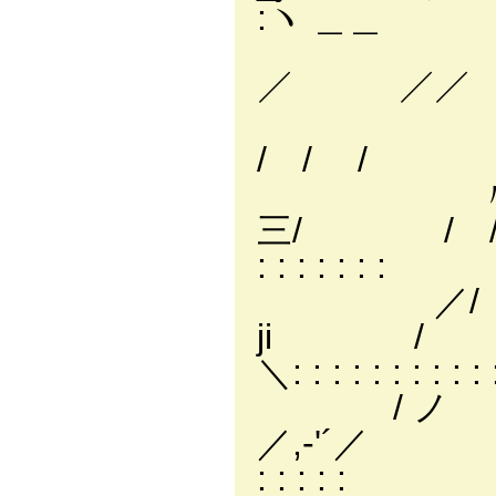
:ヽ ＿＿
,r'￢
／ ／／ , イ⌒ `ヽ: :
/´ 〃
/ / / ヽ: : : :
〃 
三/ / / ／ `
: : : : : : :
ji
＼: : : : : : : : : : :
/ 
／,-'´／ `
: : : : :