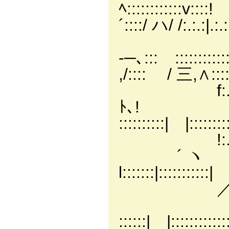
ﾍ::::::::::
´::::/ ハ/ /:.:.:|.:.
イ :.:.:
-─､:::ゝ:::
,/:::: / 三,∧:::::| 
f:.:. ,. － ､
ﾄ､! ∧!::/
::::::::::| |:::::::::
!:.:. ! ヽ
´ ヽ /:
l:::::::|:::::::::::| |
／'| / 
イ:::! | 三
::::::| |:::::::::::::