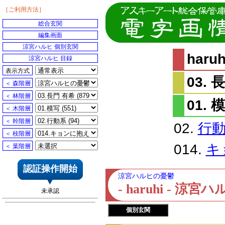
［ご利用方法］
総合玄関
編集画面
涼宮ハルヒ 個別玄関
har
涼宮ハルヒ 目録
表示方式
03. 
＜ 森階層
＜ 林階層
01. 
＜ 木階層
＜ 幹階層
02.
行
＜ 枝階層
014.
キ
＜ 葉階層
認証操作開始
涼宮ハルヒの憂鬱
- haruhi - 
未承認
個別玄関