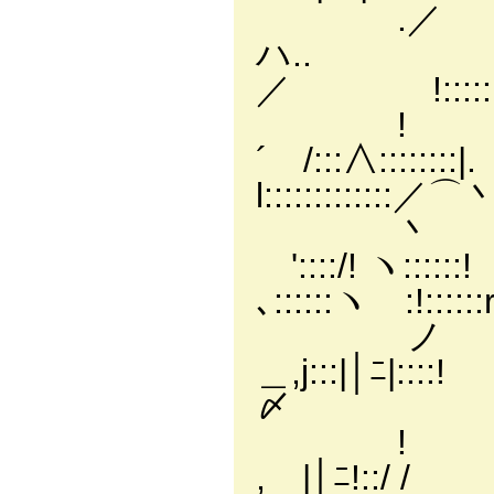
.／ | 
ハ.. _ zィ' 
／ !::::::､::::::
! ﾄ! ヽ
´ /:::∧:::
l:::::::::::::／⌒
丶 ヾヽ..
'::::/!
､::::::ヽゝ:!:
ノゝ ヽヽ 
＿,j:::|│ﾆ|::::!
〆 ヽ:::
! ` ､_ノ
,ゞ|│ﾆ!: