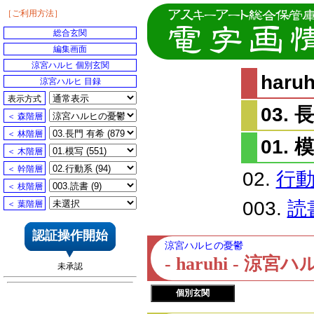
［ご利用方法］
総合玄関
編集画面
涼宮ハルヒ 個別玄関
har
涼宮ハルヒ 目録
表示方式
03. 
＜ 森階層
＜ 林階層
01. 
＜ 木階層
＜ 幹階層
02.
行
＜ 枝階層
003.
読
＜ 葉階層
認証操作開始
涼宮ハルヒの憂鬱
- haruhi - 
未承認
個別玄関