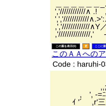
＿＿＿＿＿＿_.（
','////////////∧ .
',','/////////
,','////////
,'/////////
この葉を表示(0)
更
ここに新
このＡＡへの
Code : haruhi-
,,, 
,,;;;''
, ', -=ﾆﾆ
ｲ '´ ,r