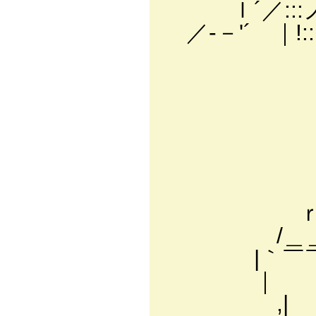
ｌ´／:::ノ| !::::
／-－'´ ｜!:::::
| !:iヽ::::
｜i! |:::
｜i |:::::
i| |::::::
i |::i ヾ:
|￣｀'ゝー-L_:::
ヽ ￣ヽ、|::
ｒ――｀ー――--
/＿＿＿＿＿
|｀￣￣￣
｜ 
,| | |