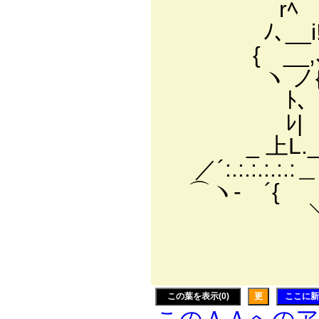
rﾍ
ﾉ､__
{ __,
ヽ ノ{_l
ﾄ、 _,l!
ﾚ| {ﾄ:
_ 上L._ 
／´:.:.:.:
⌒ヽ- ´{ 
＼ ﾉ７ｧ
￣ /:ﾘ: :
／:／ : : : / 
この葉を表示(0)
更
ここに新