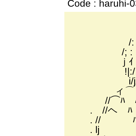
Code : haruhi-
ー-
／: : : :
/: : : ; : : 
/; : :/: : : :
ｊｲ ; :j: :i ;
!|:/: : l: :
i/j/!:ｲ: j
ィ⌒ヾﾘ|:
//⌒ﾊ ﾊｲ
. //ヘ ﾊ '
. // ﾊ '
. lj '