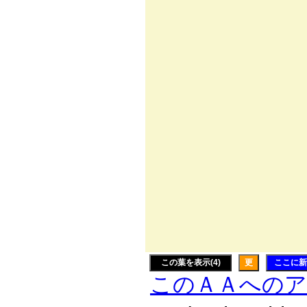
/ | 
l ヽ
ハ ヾ
| ﾍ l
ﾉ ＼|
{/￣＞‐ｧ
j /{
{ ＞ー‐
`ｰ‐ｲ 
| |
Ｋ_／x'⌒
この葉を表示(4)
更
ここに新
このＡＡへの