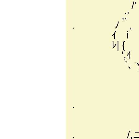
/
,
. ﾉ ,
ｲ i | i
ﾚ| { i |
',ｲ i r+
`､ヽ r'ﾒ, {
｀ﾊヾ ﾍ i
ﾚ',`''
' i∧ﾄ 
. ,y}`ヽ 
,ノ.:.:.
,;<､.:.:.:
. /,ニヾ`ヽ.:.