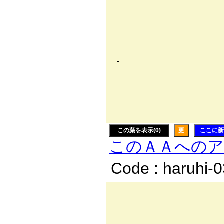
/ ヽ
l _r ﾆ
| , 〃／￣
. ﾄ, // 
∨/./:::::
ﾄ､/!::::::
!::::::l:::::::
この葉を表示(0)
更
ここに新
このＡＡへの
Code : haruhi-
,, r一
／´