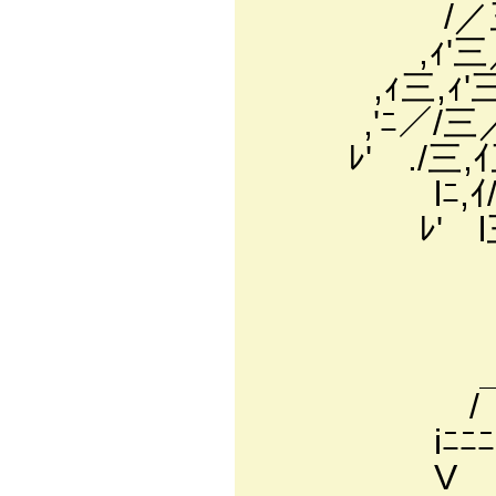
/／三三三ﾆ
,ｨ'三／三ﾆﾆ
,ｨ三,ｨ'三三
,'ﾆ／/三／ﾆﾆ
ﾚ' ./三,ｲ
lﾆ,ｲ/三三
ﾚ' l三ハ
ﾚ' 
_｣三三
| ｀丶 
| ＼三
/￣￣￣￣｀ ' 
iﾆﾆﾆﾆﾆ
V ｀