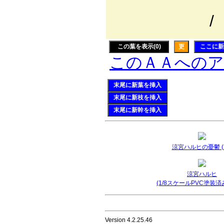
/ ｊ!｣,,=
/ /: : : : :
この葉を表示(0)
更
ここに新
このＡＡへの
末尾に新葉を挿入
末尾に新枝を挿入
末尾に新幹を挿入
涼宮ハルヒの憂鬱 (2
涼宮ハルヒ
(1/8スケールPVC塗装済
Version 4.2.25.46