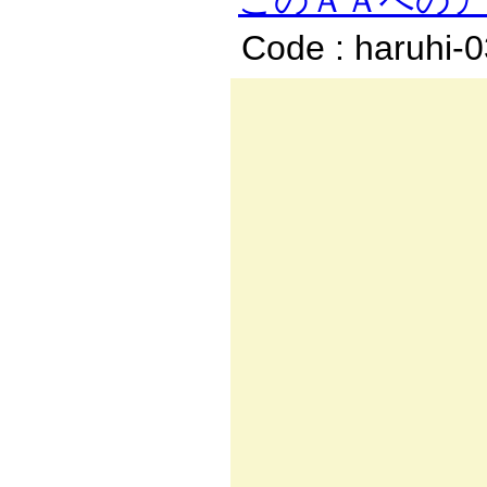
このＡＡへの
Code : haruhi-
／.
/:,
/.:.l:
/!:.:.
/ｲ:.:.i|
N:.ﾊ:.:
ヽﾑ:.}
`ﾍ:
ヾ:{＞
_, ｨr
／| l