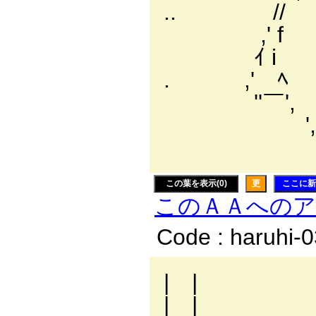
.. // ` `＼
,' f ヽ ＼＼
ｲ i /' ＼
. ,' ﾍ ､ 
''￣', ',
', ＼ ', 
', ヽ、'
この葉を表示(0)
更
ここに新
このＡＡへの
Code : haruhi-
| | 
| | ／: : 