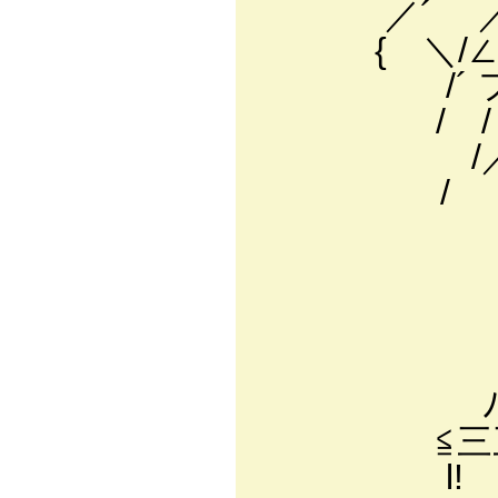
／´ ／:ィ／:_
{ ＼/∠ -'_
/´ フ´ .:／
/ / .:ｨ :/ 
/／i :/ ／ ｨ 
/ | ..:!/
| /| ../|
∧! !:/ 
/{ｲ:/ハ
/ ´ |l j 
ハ￣￣￣｀ヽl
ﾉ￣￣￣ ‐-
≦三三三-＿ 
l! 