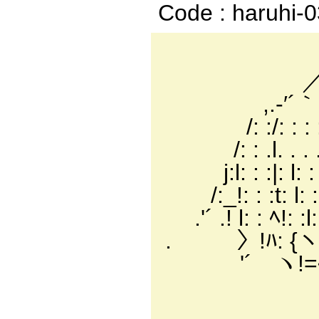
Code : haruhi-
_ - ──
／ r: : : : : 
,.-′´｀: : : 
/: :/: : : :
/: : .l. . . . ..!
j:l: : :|: l: : 
/:_!: : :t: l: 
.'´ .! l: : ﾍ!
. 〉!ﾊ: {ヽ: 
'´ ヽ!=ﾍ ﾍ
ヽ:｀T 
ｊ ＼‐ 