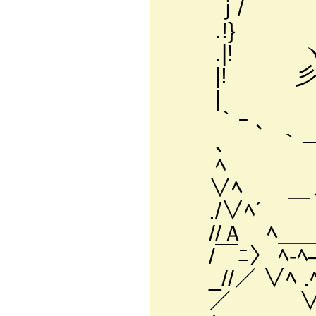
ｊ/ i 
.!} ! '
.|! ヽ
|! 彡ヽ 
| ヽ､ 
｀ｰ ､ ｀
､ ｀ー- 
ﾍ / 7ー
∨ﾍ ＿ノ
./∨
//Ａ ﾍ＿
/￣ﾆ〉 ﾍ‐ﾍ
_//／ 
／ ∨ﾍ 