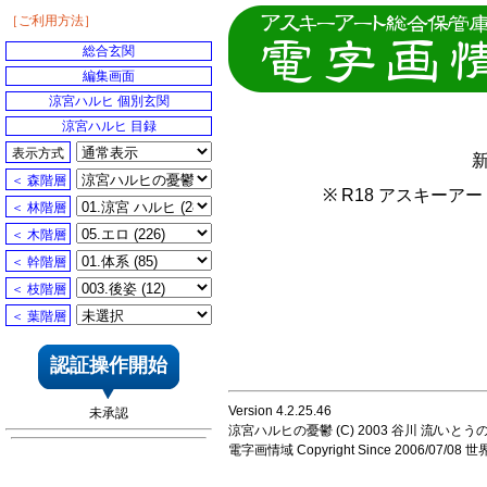
［ご利用方法］
総合玄関
編集画面
涼宮ハルヒ 個別玄関
涼宮ハルヒ 目録
表示方式
＜ 森階層
※ R18 アスキー
＜ 林階層
＜ 木階層
＜ 幹階層
＜ 枝階層
＜ 葉階層
認証操作開始
Version 4.2.25.46
未承認
涼宮ハルヒの憂鬱 (C) 2003 谷川 流/いとうのいじ 
電字画情域 Copyright Since 2006/07/0